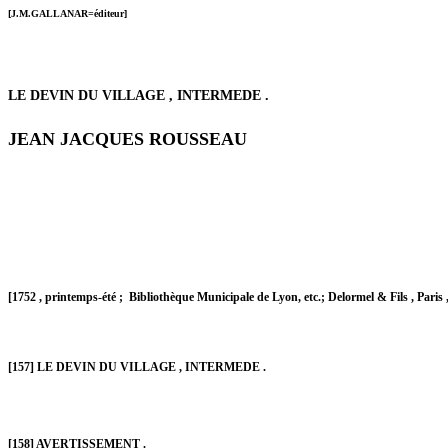
[J.M.GALLANAR=éditeur]
LE DEVIN DU VILLAGE , INTERMEDE .
JEAN JACQUES ROUSSEAU
[1752 , printemps-été ; Bibliothèque Municipale de Lyon, etc.; Delormel & Fils , Paris ,
[157] LE DEVIN DU VILLAGE , INTERMEDE .
[158] AVERTISSEMENT .