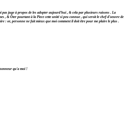
i pas juge à propos de les adopter aujourd'hui , & cela par plusieurs raisons . La
s , & Ôter pourtant à la Piece cette unité si peu connue , qui seroit le chef-d'oeuvre de
re : or, personne ne fait mieux que moi comment il doit être pour me plaire le plus .
d'honneur qu'a moi !