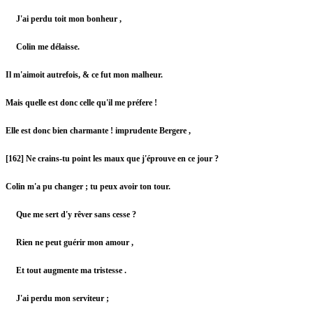
J'ai perdu toit mon bonheur ,
Colin me délaisse.
Il m'aimoit autrefois, & ce fut mon malheur.
Mais quelle est donc celle qu'il me préfere !
Elle est donc bien charmante ! imprudente Bergere ,
[162] Ne crains-tu point les maux que j'éprouve en ce jour ?
Colin m'a pu changer ; tu peux avoir ton tour.
Que me sert d'y rêver sans cesse ?
Rien ne peut guérir mon amour ,
Et tout augmente ma tristesse .
J'ai perdu mon serviteur ;