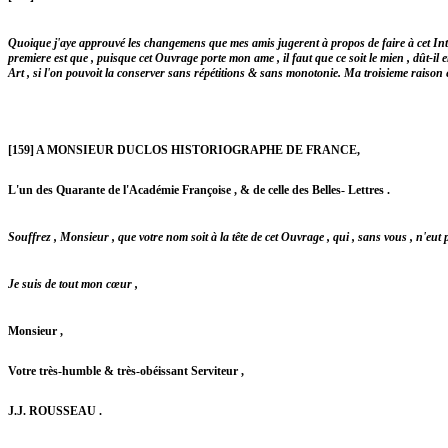
Quoique j'aye approuvé les changemens que mes amis jugerent à propos de faire à cet Inter
premiere est que , puisque cet Ouvrage porte mon ame , il faut que ce soit le mien , dût-il
Art , si l'on pouvoit la conserver sans répétitions & sans monotonie. Ma troisieme raison 
[159] A MONSIEUR DUCLOS HISTORIOGRAPHE DE FRANCE,
L'un des Quarante de l'Académie Françoise , & de celle des Belles- Lettres .
Souffrez , Monsieur , que votre nom soit à la tête de cet Ouvrage , qui , sans vous , n'eu
Je suis de tout mon cœur ,
Monsieur ,
Votre très-humble & très-obéissant Serviteur ,
J.J. ROUSSEAU .