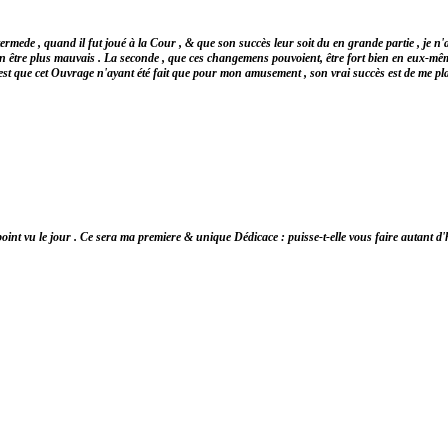
mede , quand il fut joué à la Cour , & que son succès leur soit du en grande partie , je n'a
 en être plus mauvais . La seconde , que ces changemens pouvoient, être fort bien en eux-même
est que cet Ouvrage n'ayant été fait que pour mon amusement , son vrai succès est de me plai
t point vu le jour . Ce sera ma premiere & unique Dédicace : puisse-t-elle vous faire autant 