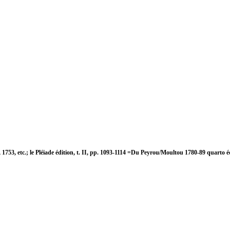
 1753, etc.; le Pléiade édition, t. II, pp. 1093-1114 =Du Peyrou/Moultou 1780-89 quarto éd