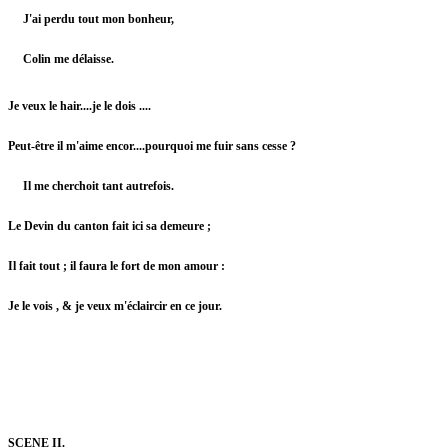
J'ai perdu tout mon bonheur,
Colin me délaisse.
Je veux le hair....je le dois ....
Peut-être il m'aime encor....pourquoi me fuir sans cesse ?
Il me cherchoit tant autrefois.
Le Devin du canton fait ici sa demeure ;
Il fait tout ; il faura le fort de mon amour :
Je le vois , & je veux m'éclaircir en ce jour.
SCENE II.