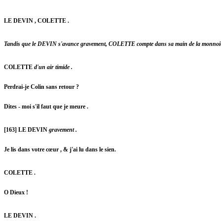
LE DEVIN , COLETTE .
Tandis que le DEVIN s'avance gravement, COLETTE compte dans sa main de la monnoie ; pu
COLETTE
d'un air timide .
Perdrai-je Colin sans retour ?
Dites - moi s'il faut que je meure .
[163] LE DEVIN
gravement .
Je lis dans votre cœur , & j'ai lu dans le sien.
COLETTE .
O Dieux !
LE DEVIN .