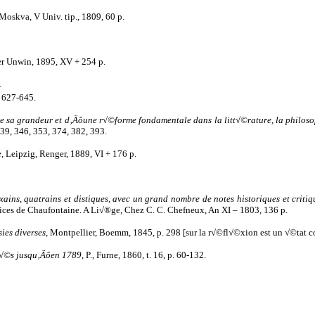
 Moskva, V Univ. tip., 1809, 60 p.
er Unwin, 1895, XV + 254 p.
.
. 627-645.
sa grandeur et d‚Äôune r√©forme fondamentale dans la litt√©rature, la philosoph
339, 346, 353, 374, 382, 393.
e
, Leipzig, Renger, 1889, VI + 176 p.
sixains, quatrains et distiques, avec un grand nombre de notes historiques et cri
lices de Chaufontaine.
A Li√®ge, Chez C. C. Chefneux, An XI – 1803
,
136 p.
es diverses
, Montpellier, Boemm, 1845, p. 298 [sur la r√©fl√©xion est un √©tat co
ul√©s jusqu‚Äôen 1789
, P., Furne, 1860, t. 16, p. 60-132.