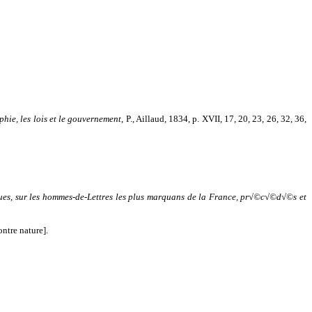
ie, les lois et le gouvernement
, P., Aillaud, 1834, p. XVII, 17, 20, 23, 26, 32, 36,
tiques, sur les hommes-de-Lettres les plus marquans de la France, pr√©c√©d√©s et
ntre nature].