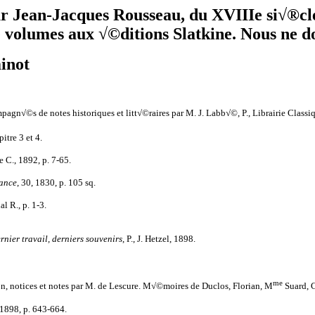
ur Jean-Jacques Rousseau, du XVIIIe si√®c
de volumes aux √©ditions Slatkine. Nous ne d
inot
n√©s de notes historiques et litt√©raires par M. J. Labb√©, P., Librairie Classiq
itre 3 et 4.
e C., 1892, p. 7-65.
ance
, 30, 1830, p. 105 sq.
 R., p. 1-3.
rnier travail, derniers souvenirs
, P., J. Hetzel, 1898.
me
n, notices et notes par M. de Lescure. M√©moires de Duclos, Florian, M
Suard, C
, 1898, p. 643-664.