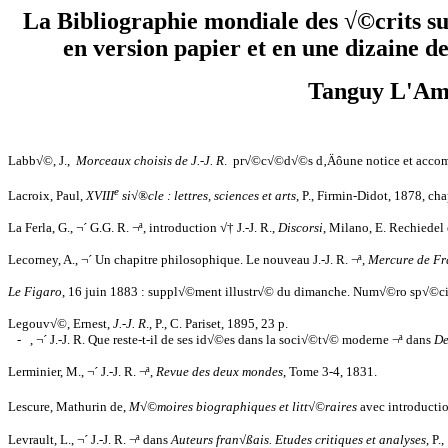
La Bibliographie mondiale des √©crits s
en version papier et en une dizaine 
Tanguy L'Am
Labb√©, J.,
Morceaux choisis de J.-J. R
. pr√©c√©d√©s d‚Äôune notice et accompag
e
Lacroix, Paul,
XVIII
si√®cle : lettres, sciences et arts
, P., Firmin-Didot, 1878, chap
La Ferla, G., ¬´ G.G. R. ¬ª, introduction √† J.-J. R.,
Discorsi
, Milano, E. Rechiedel 
Lecorney, A., ¬´ Un chapitre philosophique. Le nouveau J.-J. R. ¬ª,
Mercure de Fr
Le Figaro
, 16 juin 1883 : suppl√©ment illustr√© du dimanche. Num√©ro sp√©cial
Legouv√©, Ernest,
J.-J. R
., P., C. Pariset, 1895, 23 p.
-
, ¬´ J.-J. R. Que reste-t-il de ses id√©es dans la soci√©t√© moderne ¬ª dans
De
Lerminier, M., ¬´ J.-J. R. ¬ª,
Revue des deux mondes
, Tome 3-4, 1831.
Lescure, Mathurin de,
M√©moires biographiques et litt√©raires
avec introductio
Levrault, L., ¬´ J.-J. R. ¬ª dans
Auteurs fran√ßais. Etudes critiques et analyses
, P.