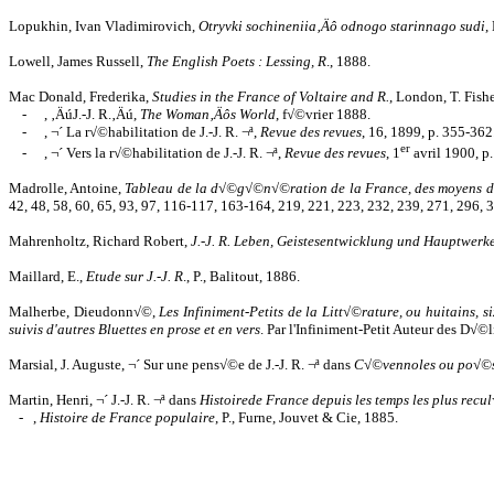
Lopukhin, Ivan Vladimirovich,
Otryvki sochineniia‚Äô odnogo starinnago sudi
,
Lowell, James Russell,
The English Poets : Lessing, R
., 1888.
Mac Donald, Frederika,
Studies in the France of Voltaire and R.
, London, T. Fish
-
, ‚ÄúJ.-J. R.‚Äú,
The Woman‚Äôs World
, f√©vrier 1888.
-
, ¬´ La r√©habilitation de J.-J. R. ¬ª,
Revue des revues
, 16, 1899, p. 355-362
er
-
, ¬´ Vers la r√©habilitation de J.-J. R. ¬ª,
Revue des revues
, 1
avril 1900, p
Madrolle, Antoine,
Tableau de la d√©g√©n√©ration de la France, des moyens de 
42, 48, 58, 60, 65, 93, 97, 116-117, 163-164, 219, 221, 223, 232, 239, 271, 296, 
Mahrenholtz, Richard Robert,
J.-J. R. Leben, Geistesentwicklung und Hauptwerk
Maillard, E.,
Etude sur J.-J. R
., P., Balitout, 1886.
Malherbe, Dieudonn√©,
Les Infiniment-Petits de la Litt√©rature, ou huitains, 
suivis d'autres Bluettes en prose et en vers
. Par l'Infiniment-Petit Auteur des D√©
Marsial, J. Auguste, ¬´ Sur une pens√©e de J.-J. R. ¬ª dans
C√©vennoles ou po√©si
Martin, Henri, ¬´ J.-J. R. ¬ª dans
Histoirede France depuis les temps les plus rec
-
,
Histoire de France populaire
, P., Furne, Jouvet & Cie, 1885.