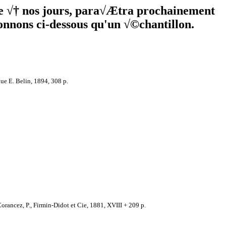
le √† nos jours, para√Ætra prochainement
onnons ci-dessous qu'un √©chantillon.
ue E. Belin, 1894, 308 p.
orancez, P., Firmin-Didot et Cie, 1881, XVIII + 209 p.