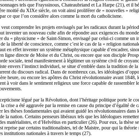
personnages tels que Frayssinous, Chateaubriand et La Harpe
(21)
, et il 
re moitié du XIXe siècle, on voit ainsi proliférer de « nouvelles » reli
 par ce que l’on considère alors comme la mort du catholicisme.
on veut comprendre les projets envisagés par les radicaux durant la péri
faut inventer un nouveau culte afin de répondre aux exigences du monde
ulier du « physicisme » de Saint-Simon, envisagé par celui-ci comme un 
i de la liberté de conscience, comme c’est le cas de la « religion nation
faut en effet inventer un système métaphysique capable d’encadrer, sinon d
en ligne directe de Moïse et du Christ, ou encore que son disciple Pros
corde sociale, tend manifestement à légitimer un système civil de croyan
iste envers l’instinct individuel, se situe d’emblée dans la tradition de l
urrent du discours radical. Dans de nombreux cas, les idéologies d’opposi
 heure, ou encore les apôtres du Christ révolutionnaire avant 1848, le
dent à voir dans le sentiment religieux une force capable de rassembler
mouvements.
 scepticisme légué par la Révolution, dont l’héritage politique porte le 
et la crise a été aggravée par la remise en cause du principe d’égalité de c
les thèses fondamentales qui avaient guidé les révolutionnaires dans leu
de la nation. Certains penseurs libéraux tels que les Idéologues remette
s matérialistes, et d’Helvétius en particulier
(26)
. Pour eux, la thèse s
reprise par certains traditionalistes, tel de Maistre, pour qui la théori
 institutions nationales à travers le temps
(27)
.