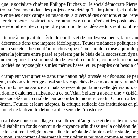
ls que le socialiste chrétien Philippe Buchez ou le socialdémocrate Pierr
ouve également dans les projets de société qu’ils inspirèrent, et qui do
ire entre les deux camps en raison de la diversité des opinions et de l’en
âcher de repérer les structures, communes ou non, révélant les postulat
nt de répondre et de comprendre pourquoi leurs idées séduisirent nombre
n terme à un quart de siècle de conflits et de bouleversements, la res
ve désormais dans une impasse idéologique. Toutes tendances politiques 
 que la société a besoin d’autre chose que d’une simple remise à jour d
pérer la jointure entre passé et présent par le biais de la succession dyn
ncien régime. Il est impossible de revenir en arrière, comme le recon
 société ne repose plus sur les mêmes bases, et les peuples ont besoin d’
es d’ampleur vertigineuse dans une nation déjà divisée et déboussolée p
nt, mais on s’interroge aussi sur les capacités de ce monarque suranné i
aînés qui donne naissance au malaise ressenti par la nouvelle génération, 
r. Il donne également naissance à ce qu’Alan Spitzer a appelé une « épi
une société qui a cessé de leur accorder le moindre crédit. Chacun à leur
mon, Fourier, et leurs adeptes, la critique radicale des institutions en pl
 et de la divinité définissant le sens de l’existence.
n a laissé dans son sillage un sentiment d’angoisse et de doute qui sera 
ité d’établir un fonds commun de croyance afin d’assurer la cohésion de 
 le sentiment religieux constitue le préalable à toute société stable, o
Simon, s’accordent également à considérer la religion comme le garant fo