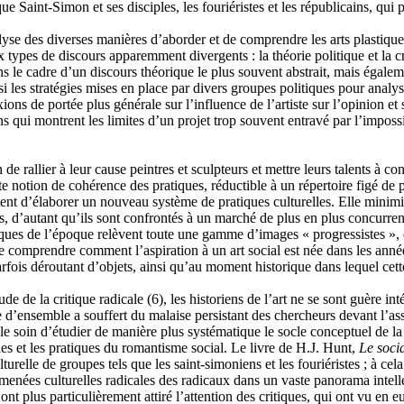
e Saint-Simon et ses disciples, les fouriéristes et les républicains, qui
alyse des diverses manières d’aborder et de comprendre les arts plastiqu
ux types de discours apparemment divergents : la théorie politique et la 
 dans le cadre d’un discours théorique le plus souvent abstrait, mais égal
 les stratégies mises en place par divers groupes politiques pour analys
lexions de portée plus générale sur l’influence de l’artiste sur l’opinio
 qui montrent les limites d’un projet trop souvent entravé par l’impossibil
e rallier à leur cause peintres et sculpteurs et mettre leurs talents à contr
e notion de cohérence des pratiques, réductible à un répertoire figé de 
tent d’élaborer un nouveau système de pratiques culturelles. Elle minimis
its, d’autant qu’ils sont confrontés à un marché de plus en plus concurr
critiques de l’époque relèvent toute une gamme d’images « progressistes »
er de comprendre comment l’aspiration à un art social est née dans les ann
fois déroutant d’objets, ainsi qu’au moment historique dans lequel cette 
de de la critique radicale
(6)
, les historiens de l’art ne se sont guère in
e d’ensemble a souffert du malaise persistant des chercheurs devant l’as
e le soin d’étudier de manière plus systématique le socle conceptuel de la
ries et les pratiques du romantisme social. Le livre de H.J. Hunt,
Le soci
ulturelle de groupes tels que les saint-simoniens et les fouriéristes ; à 
es menées culturelles radicales des radicaux dans un vaste panorama intel
 ont plus particulièrement attiré l’attention des critiques, qui ont vu e