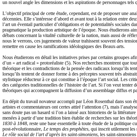
un nouvel angle les dimensions et les aspirations de personnages tels qu
L’objectif principal de cette étude, cependant, est de proposer une an
décennies. Elle s’intéresse d’abord et avant tout à la relation entre de
l’art un éventail particulier d’obligations et de potentialités sociales
pragmatique la production artistique de l’époque. Nous étudierons ainsi
débats concernant la vitalité culturelle de la nation, mais aussi de réf
nous le verrons, ces jugements de valeur trahissent souvent des tensions
remettre en cause les ramifications idéologiques des Beaux-arts.
Nous étudierons en détail les initiatives prises par certains groupes afin d
d’un « art radical » protoréaliste
(5)
. Nos recherches montrent que tout
théorique et les contradictions de la pensée des radicaux lorsqu’ils ten
lorsqu’ils tentent de donner forme à des préceptes souvent très abstra
stylistique réducteur à ce qui constitue à l’époque l’art social. Les 
des catégories traditionnelles de l’histoire de l’art. Si l’on veut tent
théoriques qui accompagnent la diffusion d’un assemblage diffus et par
En dépit du travail novateur accompli par Léon Rosenthal dans son étu
artistes et commentateurs ont certes attiré l’attention
(7)
, mais l’analys
sans doute pas un hasard si l’on a laissé aux historiens de la littératur
menées à partir d’une tradition bien établie de recherches sur les théo
1830 à 1848
, reste une base essentielle à toute étude de la politique c
post-révolutionnaire,
Le temps des prophètes
, qui inscrit utilement l
Le rôle social de l’art d’après les saint-simoniens
, les saint-simoniens