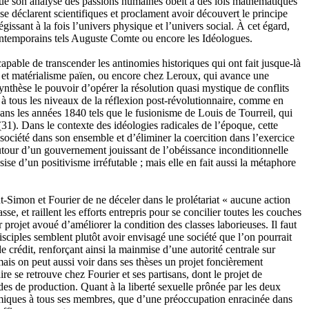
 que son analyse des passions humaines obéit à des lois mathématiques
 se déclarent scientifiques et proclament avoir découvert le principe
gissant à la fois l’univers physique et l’univers social. À cet égard,
 contemporains tels Auguste Comte ou encore les Idéologues.
apable de transcender les antinomies historiques qui ont fait jusque-là
ne et matérialisme païen, ou encore chez Leroux, qui avance une
ynthèse le pouvoir d’opérer la résolution quasi mystique de conflits
e à tous les niveaux de la réflexion post-révolutionnaire, comme en
ns les années 1840 tels que le fusionisme de Louis de Tourreil, qui
(31)
. Dans le contexte des idéologies radicales de l’époque, cette
a société dans son ensemble et d’éliminer la coercition dans l’exercice
é autour d’un gouvernement jouissant de l’obéissance inconditionnelle
se d’un positivisme irréfutable ; mais elle en fait aussi la métaphore
Simon et Fourier de ne déceler dans le prolétariat « aucune action
lasse, et raillent les efforts entrepris pour se concilier toutes les couches
 projet avoué d’améliorer la condition des classes laborieuses. Il faut
sciples semblent plutôt avoir envisagé une société que l’on pourrait
e crédit, renforçant ainsi la mainmise d’une autorité centrale sur
mais on peut aussi voir dans ses thèses un projet foncièrement
ire se retrouve chez Fourier et ses partisans, dont le projet de
es de production. Quant à la liberté sexuelle prônée par les deux
miques à tous ses membres, que d’une préoccupation enracinée dans