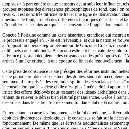
utopistes » à part entière et aux penseurs ayant subi leur influence, te
groupes utopistes des divergences philosophiques de fond, que l’on retr
rivaux. Il est donc très difficile de tracer une ligne de démarcation cla
questions de fond, au-delà des différences théoriques de surface, et t
d’identifier les besoins auxquels les penseurs de l’opposition tentaie
Conçue à l’origine comme un geste historique grandiose qui mettrait u
le processus engagé en 1789 est irréversible, et que la nation se trou
à l’opposition libérale regroupée autour de Guizot et Cousin, on sent
colifichets constitutionnels. Beaucoup estiment il est vain de vouloir o
la France post-napoléonienne des croyances et des présupposés de l’A
arrivés à un âge critique, à une époque de fin et de renouvellement ; la
Cette prise de conscience laisse présager des réformes institutionnell
Cette période troublée suscite bien des doutes, sinon du mécontenteme
sentiment d’être privée des certitudes spirituelles et sociales de ses 
la consolation que la société civile n’est plus à même de lui apporte
irritée des efforts déployés pour restaurer des idéaux archaïques dans 
tentent de relever le défi si bien résumé par Ballanche. Grâce à Saint-Si
désormais dans le cadre d’un réexamen fondamental de la nature humaine
En remettant en cause les fondements de la foi chrétienne, la Révolutio
dépit des divergences idéologiques, le consensus se fait sur la nécess
fonctionnement. De même que les écrivains traditionalistes estiment que
d’autres penseurs venus d’horizons divers, tels Mme de Staël et Saint-