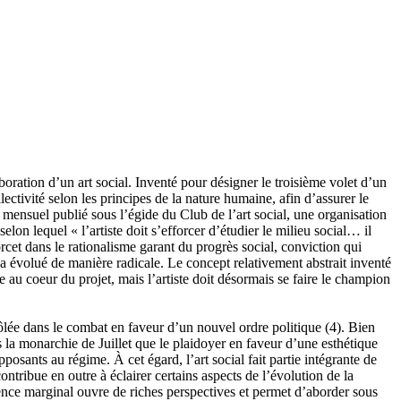
oration d’un art social. Inventé pour désigner le troisième volet d’un
ctivité selon les principes de la nature humaine, afin d’assurer le
 mensuel publié sous l’égide du Club de l’art social, une organisation
on lequel « l’artiste doit s’efforcer d’étudier le milieu social… il
rcet dans le rationalisme garant du progrès social, conviction qui
a évolué de manière radicale. Le concept relativement abstrait inventé
 au coeur du projet, mais l’artiste doit désormais se faire le champion
nrôlée dans le combat en faveur d’un nouvel ordre politique
(4)
. Bien
s la monarchie de Juillet que le plaidoyer en faveur d’une esthétique
sants au régime. À cet égard, l’art social fait partie intégrante de
l contribue en outre à éclairer certains aspects de l’évolution de la
nce marginal ouvre de riches perspectives et permet d’aborder sous