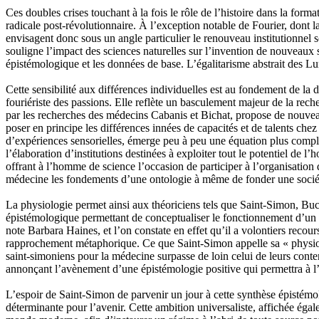
Ces doubles crises touchant à la fois le rôle de l’histoire dans la form
radicale post-révolutionnaire. À l’exception notable de Fourier, dont l
envisagent donc sous un angle particulier le renouveau institutionnel s
souligne l’impact des sciences naturelles sur l’invention de nouveaux s
épistémologique et les données de base. L’égalitarisme abstrait des Lu
Cette sensibilité aux différences individuelles est au fondement de la di
fouriériste des passions. Elle reflète un basculement majeur de la reche
par les recherches des médecins Cabanis et Bichat, propose de nouveau
poser en principe les différences innées de capacités et de talents ch
d’expériences sensorielles, émerge peu à peu une équation plus complex
l’élaboration d’institutions destinées à exploiter tout le potentiel de l
offrant à l’homme de science l’occasion de participer à l’organisation
médecine les fondements d’une ontologie à même de fonder une sociét
La physiologie permet ainsi aux théoriciens tels que Saint-Simon, Buc
épistémologique permettant de conceptualiser le fonctionnement d’u
note Barbara Haines, et l’on constate en effet qu’il a volontiers reco
rapprochement métaphorique. Ce que Saint-Simon appelle sa « physiolo
saint-simoniens pour la médecine surpasse de loin celui de leurs cont
annonçant l’avènement d’une épistémologie positive qui permettra à l’av
L’espoir de Saint-Simon de parvenir un jour à cette synthèse épistémo
déterminante pour l’avenir. Cette ambition universaliste, affichée égal