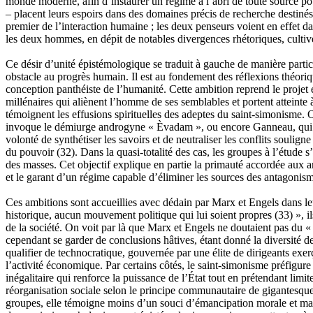
monde moderne, afin d’instaurer un régime à l’abri de toute source po
– placent leurs espoirs dans des domaines précis de recherche destinés 
premier de l’interaction humaine ; les deux penseurs voient en effet dan
les deux hommes, en dépit de notables divergences rhétoriques, cultiv
Ce désir d’unité épistémologique se traduit à gauche de manière partic
obstacle au progrès humain. Il est au fondement des réflexions théoriq
conception panthéiste de l’humanité. Cette ambition reprend le projet 
millénaires qui aliènent l’homme de ses semblables et portent atteinte 
témoignent les effusions spirituelles des adeptes du saint-simonisme.
invoque le démiurge androgyne « Èvadam », ou encore Ganneau, qui pr
volonté de synthétiser les savoirs et de neutraliser les conflits soulig
du pouvoir
(32)
. Dans la quasi-totalité des cas, les groupes à l’étude
des masses. Cet objectif explique en partie la primauté accordée aux ar
et le garant d’un régime capable d’éliminer les sources des antagonis
Ces ambitions sont accueillies avec dédain par Marx et Engels dans l
historique, aucun mouvement politique qui lui soient propres
(33)
», il
de la société. On voit par là que Marx et Engels ne doutaient pas du « 
cependant se garder de conclusions hâtives, étant donné la diversité d
qualifier de technocratique, gouvernée par une élite de dirigeants exerç
l’activité économique. Par certains côtés, le saint-simonisme préfigure
inégalitaire qui renforce la puissance de l’État tout en prétendant limit
réorganisation sociale selon le principe communautaire de gigantesque
groupes, elle témoigne moins d’un souci d’émancipation morale et ma