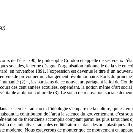
50)
ours de l’été 1790, le philosophe Condorcet appelle de ses voeux l’élab
sociales, le terme désigne l’organisation rationnelle de la vie en colle
 tard, en novembre 1891, l’expression est devenue le titre d’un nouveau
 en vue de provoquer un changement révolutionnaire. Forts du principe sel
, l’humanité
(2)
», les partisans de ce nouvel art partagent la foi de Condo
 cours des cent années écoulées, cependant, la notion même d’art social 
 véritable ambition culturelle
(3)
. Le souci de rénovation sociale demeure
ans les cercles radicaux : l’idéologie s’empare de la culture, qui est e
nnaissant la contribution de l’art à la science du gouvernement, c’est sou
énération de théoriciens accomplis comptant parmi les plus farouches oppo
sif à des initiatives radicales en littérature et dans les arts plastiques. I
taliste moderne. Nous essayerons de montrer que ce mouvement en appare