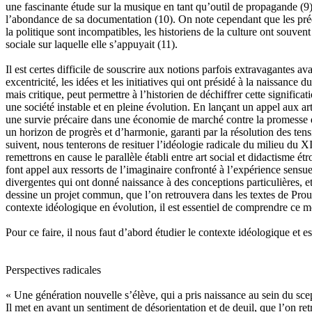
une fascinante étude sur la musique en tant qu’outil de propagande
(9
l’abondance de sa documentation
(10)
. On note cependant que les préd
la politique sont incompatibles, les historiens de la culture ont souven
sociale sur laquelle elle s’appuyait
(11)
.
Il est certes difficile de souscrire aux notions parfois extravagantes
excentricité, les idées et les initiatives qui ont présidé à la naissance
mais critique, peut permettre à l’historien de déchiffrer cette signific
une société instable et en pleine évolution. En lançant un appel aux ar
une survie précaire dans une économie de marché contre la promesse d’un
un horizon de progrès et d’harmonie, garanti par la résolution des te
suivent, nous tenterons de resituer l’idéologie radicale du milieu du X
remettrons en cause le parallèle établi entre art social et didactisme étr
font appel aux ressorts de l’imaginaire confronté à l’expérience sensu
divergentes qui ont donné naissance à des conceptions particulières, et
dessine un projet commun, que l’on retrouvera dans les textes de Proud
contexte idéologique en évolution, il est essentiel de comprendre ce mo
Pour ce faire, il nous faut d’abord étudier le contexte idéologique et e
Perspectives radicales
« Une génération nouvelle s’élève, qui a pris naissance au sein du sc
Il met en avant un sentiment de désorientation et de deuil, que l’on 