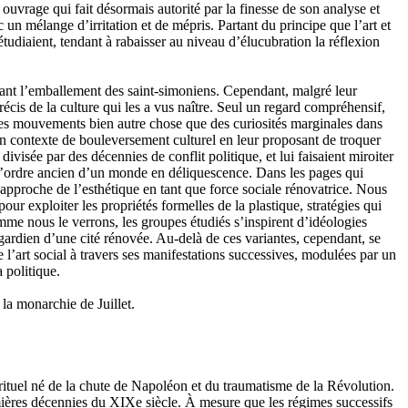
n ouvrage qui fait désormais autorité par la finesse de son analyse et
 un mélange d’irritation et de mépris. Partant du principe que l’art et
étudiaient, tendant à rabaisser au niveau d’élucubration la réflexion
devant l’emballement des saint-simoniens. Cependant, malgré leur
précis de la culture qui les a vus naître. Seul un regard compréhensif,
 de ces mouvements bien autre chose que des curiosités marginales dans
s un contexte de bouleversement culturel en leur proposant de troquer
visée par des décennies de conflit politique, et lui faisaient miroiter
à l’ordre ancien d’un monde en déliquescence. Dans les pages qui
n approche de l’esthétique en tant que force sociale rénovatrice. Nous
pour exploiter les propriétés formelles de la plastique, stratégies qui
mme nous le verrons, les groupes étudiés s’inspirent d’idéologies
 gardien d’une cité rénovée. Au-delà de ces variantes, cependant, se
l’art social à travers ses manifestations successives, modulées par un
 politique.
 la monarchie de Juillet.
irituel né de la chute de Napoléon et du traumatisme de la Révolution.
mières décennies du XIXe siècle. À mesure que les régimes successifs