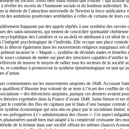
tentielle de friction. Aussi bien Saint-Simon que Fourier – qui affirme
à révéler les secrets de l’harmonie sociale et du bonheur individuel. Ils
s la théorie de l’attraction universelle de Newton la force unificatrice ré
ent des ambitions positivistes semblables à celles de certains de leurs
ulièrement frappante par des appels répétés à une synthèse des savoirs c
ues des saint-simoniens, qui tentent de concicilier spiritualité chrétien
encyclopédique des Lumières et va au-delà en attribuant à cet idéal de s
à l’intégrité psychologique de l’individu. Elle occupe une place central
 On la détecte également dans les mouvements religieux marginaux nés da
étend incarner le « Mapah », synthèse de divinités males et femelles
ne le souci commun de mettre sur pied des structures capables d’unifier l
 s’efforcent de trouver le moyen de rallier tous les secteurs de la sociét
ts, et contribue à promouvoir la synthèse épistémologique en tant qu’assi
mes d’antan.
eurs commentaires sur les mouvements utopistes de 1848. Accusant Saint-
s qualifient d’illusoire leur volonté de se tenir à l’écart des conflits de c
socialisme » des théoriciens utopistes, puisque ces derniers avaient pour
es théories exprimées dans la France d’avant 1848. Saint-Simon et ses di
ant le contrôle des flux de capitaux par le biais d’une banque centrale d
 le système économique qui sera mis en place par le socialisme étatisé, 
er ses prérogatives à l’« administration des choses ». Cet aspect inégalita
s phalanstères paraît bien mal adapté à la complexité croissante des mod
térielle de la femme dans une société offrant les mêmes chances écono