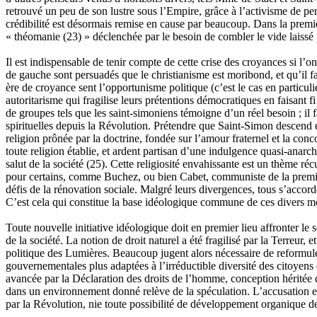
retrouvé un peu de son lustre sous l’Empire, grâce à l’activisme de 
crédibilité est désormais remise en cause par beaucoup. Dans la premiè
« théomanie
(23)
» déclenchée par le besoin de combler le vide laissé
Il est indispensable de tenir compte de cette crise des croyances si l’
de gauche sont persuadés que le christianisme est moribond, et qu’il 
ère de croyance sent l’opportunisme politique (c’est le cas en partic
autoritarisme qui fragilise leurs prétentions démocratiques en faisant f
de groupes tels que les saint-simoniens témoigne d’un réel besoin ; il 
spirituelles depuis la Révolution. Prétendre que Saint-Simon descend 
religion prônée par la doctrine, fondée sur l’amour fraternel et la con
toute religion établie, et ardent partisan d’une indulgence quasi-anarch
salut de la société
(25)
. Cette religiosité envahissante est un thème réc
pour certains, comme Buchez, ou bien Cabet, communiste de la première
défis de la rénovation sociale. Malgré leurs divergences, tous s’accor
C’est cela qui constitue la base idéologique commune de ces divers 
Toute nouvelle initiative idéologique doit en premier lieu affronter le
de la société. La notion de droit naturel a été fragilisé par la Terreur, 
politique des Lumières. Beaucoup jugent alors nécessaire de reformuler 
gouvernementales plus adaptées à l’irréductible diversité des citoyens 
avancée par la Déclaration des droits de l’homme, conception héritée de
dans un environnement donné relève de la spéculation. L’accusation est 
par la Révolution, nie toute possibilité de développement organique des