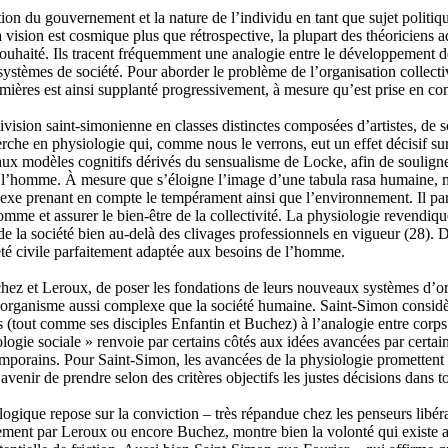
ation du gouvernement et la nature de l’individu en tant que sujet politiq
a vision est cosmique plus que rétrospective, la plupart des théoriciens a
ouhaité. Ils tracent fréquemment une analogie entre le développement de l
ystèmes de société. Pour aborder le problème de l’organisation collectiv
mières est ainsi supplanté progressivement, à mesure qu’est prise en co
vision saint-simonienne en classes distinctes composées d’artistes, de sci
rche en physiologie qui, comme nous le verrons, eut un effet décisif sur 
x modèles cognitifs dérivés du sensualisme de Locke, afin de souligner 
ez l’homme. À mesure que s’éloigne l’image d’une tabula rasa humaine, mal
e prenant en compte le tempérament ainsi que l’environnement. Il paraît
’homme et assurer le bien-être de la collectivité. La physiologie revendique
 de la société bien au-delà des clivages professionnels en vigueur
(28)
. 
é civile parfaitement adaptée aux besoins de l’homme.
hez et Leroux, de poser les fondations de leurs nouveaux systèmes d’org
n organisme aussi complexe que la société humaine. Saint-Simon consi
urs (tout comme ses disciples Enfantin et Buchez) à l’analogie entre corp
gie sociale » renvoie par certains côtés aux idées avancées par certai
emporains. Pour Saint-Simon, les avancées de la physiologie promettent 
enir de prendre selon des critères objectifs les justes décisions dans t
logique repose sur la conviction – très répandue chez les penseurs libé
ement par Leroux ou encore Buchez, montre bien la volonté qui existe alo