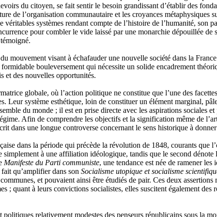
s devoirs du citoyen, se fait sentir le besoin grandissant d’établir des f
ature de l’organisation communautaire et les croyances métaphysiques sur
 véritables systèmes rendant compte de l’histoire de l’humanité, son pa
currence pour combler le vide laissé par une monarchie dépouillée de sa
t témoigné.
 du mouvement visant à échafauder une nouvelle société dans la France po
 formidable bouleversement qui nécessite un solide encadrement théorique
s et des nouvelles opportunités.
ormatrice globale, où l’action politique ne constitue que l’une des fac
es. Leur système esthétique, loin de constituer un élément marginal, pâl
semble du monde ; il est en prise directe avec les aspirations sociales e
égime. Afin de comprendre les objectifs et la signification même de l’art 
’inscrit dans une longue controverse concernant le sens historique à d
nçaise dans la période qui précède la révolution de 1848, courants que l’
e simplement à une affiliation idéologique, tandis que le second dénote 
le
Manifeste du Parti communiste
, une tendance est née de ramener les 
 fait qu’amplifier dans son
Socialisme utopique et socialisme scientifiqu
 communes, et pouvaient ainsi être étudiés de pair. Ces deux assertions mé
; quant à leurs convictions socialistes, elles suscitent également des ré
 et politiques relativement modestes des penseurs républicains sous la mon