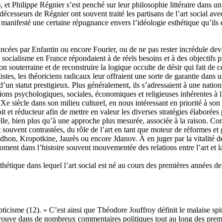
)
, et Philippe Régnier s’est penché sur leur philosophie littéraire dans u
écesseurs de Régnier ont souvent traité les partisans de l’art social avec
t manifesté une certaine répugnance envers l’idéologie esthétique qu’ils 
 avancées par Enfantin ou encore Fourier, ou de ne pas rester incrédule 
 du socialisme en France répondaient à de réels besoins et à des objectifs 
ation souterraine et de reconstruire la logique occulte de désir qui fait
tistes, les théoriciens radicaux leur offraient une sorte de garantie dan
 statut prestigieux. Plus généralement, ils s’adressaient à une nation di
nsions psychologiques, sociales, économiques et religieuses inhérentes 
IXe siècle dans son milieu culturel, en nous intéressant en priorité à so
oit et réducteur afin de mettre en valeur les diverses stratégies élaborées 
elle, bien plus qu’à une approche plus mesurée, associée à la raison. Co
 souvent contrastées, du rôle de l’art en tant que moteur de réformes et
hon, Kropotkine, Jaurès ou encore Jdanov. À en juger par la vitalité de 
ment dans l’histoire souvent mouvementée des relations entre l’art et la
sthétique dans lequel l’art social est né au cours des premières années de
epticisme
(12)
. » C’est ainsi que Théodore Jouffroy définit le malaise sp
retrouve dans de nombreux commentaires politiques tout au long des pre