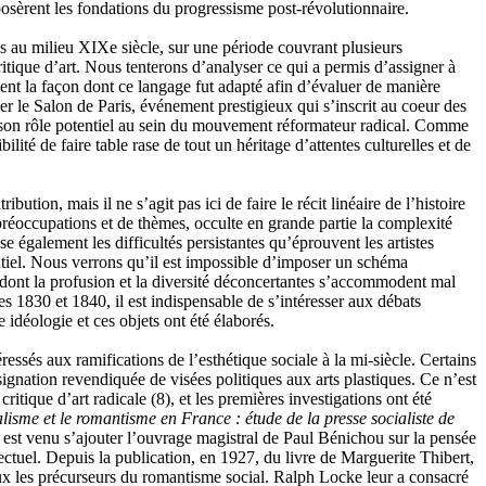
 posèrent les fondations du progressisme post-révolutionnaire.
es au milieu XIXe siècle, sur une période couvrant plusieurs
critique d’art. Nous tenterons d’analyser ce qui a permis d’assigner à
ement la façon dont ce langage fut adapté afin d’évaluer de manière
er le Salon de Paris, événement prestigieux qui s’inscrit au coeur des
n et son rôle potentiel au sein du mouvement réformateur radical. Comme
ité de faire table rase de tout un héritage d’attentes culturelles et de
ibution, mais il ne s’agit pas ici de faire le récit linéaire de l’histoire
préoccupations et de thèmes, occulte en grande partie la complexité
e également les difficultés persistantes qu’éprouvent les artistes
entiel. Nous verrons qu’il est impossible d’imposer un schéma
, dont la profusion et la diversité déconcertantes s’accommodent mal
ées 1830 et 1840, il est indispensable de s’intéresser aux débats
idéologie et ces objets ont été élaborés.
téressés aux ramifications de l’esthétique sociale à la mi-siècle. Certains
signation revendiquée de visées politiques aux arts plastiques. Ce n’est
 critique d’art radicale
(8)
, et les premières investigations ont été
alisme et le romantisme en France : étude de la presse socialiste de
cela est venu s’ajouter l’ouvrage magistral de Paul Bénichou sur la pensée
lectuel. Depuis la publication, en 1927, du livre de Marguerite Thibert,
n eux les précurseurs du romantisme social. Ralph Locke leur a consacré