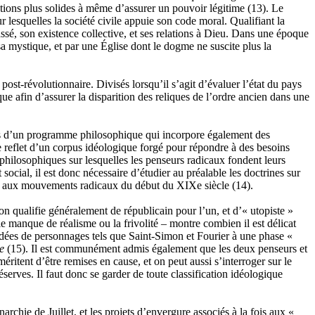
ondations plus solides à même d’assurer un pouvoir légitime
(13)
. Le
 lesquelles la société civile appuie son code moral. Qualifiant la
ssé, son existence collective, et ses relations à Dieu. Dans une époque
 mystique, et par une Église dont le dogme ne suscite plus la
st-révolutionnaire. Divisés lorsqu’il s’agit d’évaluer l’état du pays
 afin d’assurer la disparition des reliques de l’ordre ancien dans une
ettes d’un programme philosophique qui incorpore également des
e reflet d’un corpus idéologique forgé pour répondre à des besoins
t philosophiques sur lesquelles les penseurs radicaux fondent leurs
social, il est donc nécessaire d’étudier au préalable les doctrines sur
onner aux mouvements radicaux du début du XIXe siècle
(14)
.
on qualifie généralement de républicain pour l’un, et d’« utopiste »
le manque de réalisme ou la frivolité – montre combien il est délicat
idées de personnages tels que Saint-Simon et Fourier à une phase «
e
(15)
. Il est communément admis également que les deux penseurs et
ritent d’être remises en cause, et on peut aussi s’interroger sur le
serves. Il faut donc se garder de toute classification idéologique
archie de Juillet, et les projets d’envergure associés à la fois aux «