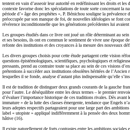
tentent en vain d’asseoir leur autorité en redéfinissant les droits et le
contexte favorise donc les spéculations de toute sorte concernant la n
période d’« âge des prophètes », P. Bénichou souligne la prévalence de
préoccupée par son manque de foi, de nouvelles idéologies se font con
révérence inconditionnelle que les générations précédentes lui avaien
Les groupes étudiés dans ce livre ont joué un rôle déterminant au sein
et ses besoins, ils ont en commun le sentiment de vivre une époque de
refonte des institutions et des croyances à la mesure des nouveaux défi
Les divers groupes choisis pour cette étude partagent cette vision réf
questions épistémologiques, scientifiques, psychologiques et religieus
pressants, prend au contraire toute sa place au sein de ces visions d’en
prétentions à succéder aux institutions obsolètes héritées de l’Ancien r
lesquelles il se fonde, analyse d’autant plus indispensable qu’elle s
Il est de tradition de distinguer deux grands courants de la gauche fra
pour l’autre. Le déséquilibre entre les deux termes – le premier renvoi
d’évaluer l’importance historique de ces traditions rivales. Dès avant 
immature » de la lutte des classes émergente, tendance que Engels n’a
leurs adeptes respectifs partageaient pour une large part des ambitions
label « utopiste » appliqué indifféremment à la pensée des deux hommes 
hâtive
(16)
.
Il existe naturellement de forts contrastes entre les ambitions sociales