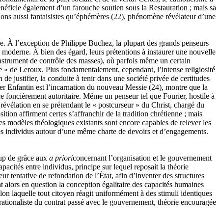
bénéficie également d’un farouche soutien sous la Restauration ; mais sa
gions aussi fantaisistes qu’éphémères
(22)
, phénomène révélateur d’une
ode. À l’exception de Philippe Buchez, la plupart des grands penseurs
 moderne. À bien des égard, leurs prétentions à instaurer une nouvelle
instrument de contrôle des masses), où parfois même un certain
ale » de Leroux. Plus fondamentalement, cependant, l’intense religiosité
e justifier, la conduite à tenir dans une société privée de certitudes
per Enfantin est l’incarnation du nouveau Messie
(24)
, montre que la
ce foncièrement autoritaire. Même un penseur tel que Fourier, hostile à
a révélation en se prétendant le « postcurseur » du Christ, chargé du
tion affirment certes s’affranchir de la tradition chrétienne ; mais
s modèles théologiques existants sont encore capables de relever les
 les individus autour d’une même charte de devoirs et d’engagements.
coup de grâce aux
a priori
concernant l’organisation et le gouvernement
apacités entre individus, principe sur lequel reposait la théorie
r tentative de refondation de l’État, afin d’inventer des structures
nt alors en question la conception égalitaire des capacités humaines
elon laquelle tout citoyen réagit uniformément à des stimuli identiques
e rationaliste du contrat passé avec le gouvernement, théorie encouragée