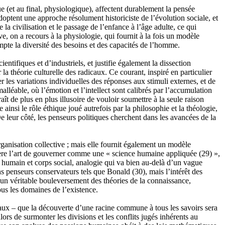
ue (et au final, physiologique), affectent durablement la pensée
doptent une approche résolument historiciste de l’évolution sociale, et
a civilisation et le passage de l’enfance à l’âge adulte, ce qui
e, on a recours à la physiologie, qui fournit à la fois un modèle
mpte la diversité des besoins et des capacités de l’homme.
entifiques et d’industriels, et justifie également la dissection
la théorie culturelle des radicaux. Ce courant, inspiré en particulier
les variations individuelles des réponses aux stimuli externes, et de
léable, où l’émotion et l’intellect sont calibrés par l’accumulation
 de plus en plus illusoire de vouloir soumettre à la seule raison
 ainsi le rôle éthique joué autrefois par la philosophie et la théologie,
De leur côté, les penseurs politiques cherchent dans les avancées de la
anisation collective ; mais elle fournit également un modèle
dère l’art de gouverner comme une « science humaine appliquée
(29)
»,
s humain et corps social, analogie qui va bien au-delà d’un vague
ns penseurs conservateurs tels que Bonald
(30)
, mais l’intérêt des
un véritable bouleversement des théories de la connaissance,
ous les domaines de l’existence.
raux – que la découverte d’une racine commune à tous les savoirs sera
rs de surmonter les divisions et les conflits jugés inhérents au