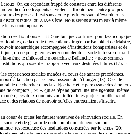
e Leroux. On est cependant frappé de constater entre les différents
nnèrent lieu à de fréquents et violents affrontements entre groupes
vergure des projets. Il est sans doute plus intéressant d’examiner les
s du discours radical du XIXe siècle. Nous serons ainsi mieux à même
 de leurs contemporains.
tauration des Bourbons en 1815 ne fait que confirmer pour beaucoup que
confondues, de la droite théocratique dirigée par Bonald et de Maistre,
u pouvoir monarchique accompagnée d’institutions bonapartistes et de
astique ; on ne peut guère espérer combler de la sorte le fossé séparant
naît lui-même le philosophe monarchiste Ballanche : « nous sommes
institutions qui soient en rapport avec leurs destinées futures
(17)
. »
ar les expériences sociales menées au cours des années précédentes.
mposé à la nation par les envahisseurs de l’étranger
(18)
. C’est le
contrainte de chercher dans la subjectivité et le paroxysme des émotions
démie de complots
(19)
», qui se répand parmi une intelligentsia libérale
 manière, ces deux courants vont infléchir les projets ambitieux qui
ace et des relations de pouvoir qu’elles entretenaient s’inscrira
au coeur de toutes les futures tentatives de rénovation sociale. En
la société et de garantir le code moral dont dépend son bon
rganique, respectueuse des institutions consacrées par le temps
(20)
,
ndamental de la paix sociale et de la vertu. Certes, le catholicisme a