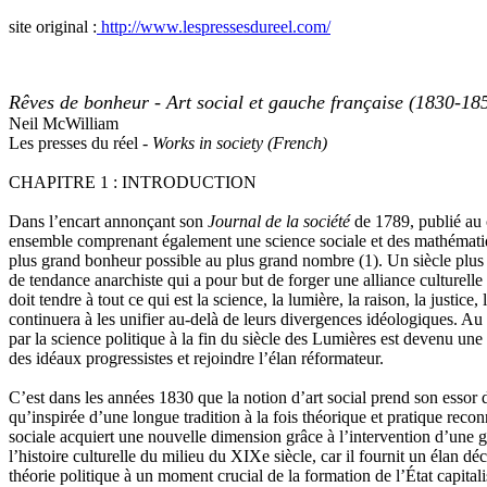
site original :
http://www.lespressesdureel.com/
Rêves de bonheur - Art social et gauche française (1830-18
Neil McWilliam
Les presses du réel -
Works in society (French)
CHAPITRE 1 : INTRODUCTION
Dans l’encart annonçant son
Journal de la société
de 1789, publié au c
ensemble comprenant également une science sociale et des mathématiques 
plus grand bonheur possible au plus grand nombre
(1)
. Un siècle plus
de tendance anarchiste qui a pour but de forger une alliance culturelle
doit tendre à tout ce qui est la science, la lumière, la raison, la justice
continuera à les unifier au-delà de leurs divergences idéologiques. Au
par la science politique à la fin du siècle des Lumières est devenu une
des idéaux progressistes et rejoindre l’élan réformateur.
C’est dans les années 1830 que la notion d’art social prend son essor d
qu’inspirée d’une longue tradition à la fois théorique et pratique reco
sociale acquiert une nouvelle dimension grâce à l’intervention d’une g
l’histoire culturelle du milieu du XIXe siècle, car il fournit un élan déci
théorie politique à un moment crucial de la formation de l’État capi