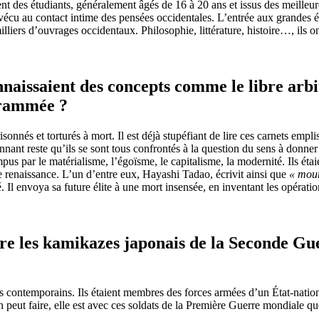
ient des étudiants, généralement âgés de 16 à 20 ans et issus des meilleu
 vécu au contact intime des pensées occidentales. L’entrée aux grandes éco
s milliers d’ouvrages occidentaux. Philosophie, littérature, histoire…, il
connaissaient des concepts comme le libre arbi
grammée ?
onnés et torturés à mort. Il est déjà stupéfiant de lire ces carnets empl
nnant reste qu’ils se sont tous confrontés à la question du sens à donner à 
pus par le matérialisme, l’égoïsme, le capitalisme, la modernité. Ils ét
e renaissance. L’un d’entre eux, Hayashi Tadao, écrivit ainsi que
« mouri
ité. Il envoya sa future élite à une mort insensée, en inventant les opé
tre les kamikazes japonais de la Seconde Gu
 contemporains. Ils étaient membres des forces armées d’un État-nation
on peut faire, elle est avec ces soldats de la Première Guerre mondiale 