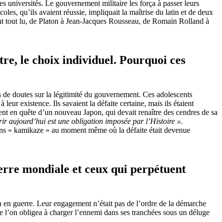
res universités. Le gouvernement militaire les força à passer leurs
les, qu’ils avaient réussie, impliquait la maîtrise du latin et de deux
s ont tout lu, de Platon à Jean-Jacques Rousseau, de Romain Rolland à
tre, le choix individuel. Pourquoi ces
is de doutes sur la légitimité du gouvernement. Ces adolescents
leur existence. Ils savaient la défaite certaine, mais ils étaient
aient en quête d’un nouveau Japon, qui devait renaître des cendres de sa
r aujourd’hui est une obligation imposée par l’Histoire »
.
rations « kamikaze » au moment même où la défaite était devenue
erre mondiale et ceux qui perpétuent
 en guerre. Leur engagement n’était pas de l’ordre de la démarche
que l’on obligea à charger l’ennemi dans ses tranchées sous un déluge