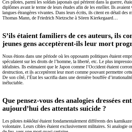
Ces pilotes, parmi les soldats japonais qui périrent dans la guerre, éta
diplômes avant le terme de leurs études afin de les enrôler. Ils avaient
langues étrangères vivantes. Dans leurs écrits, ils citent en détail de
Thomas Mann, de Friedrich Nietzsche à Sören Kierkegaard…
S’ils étaient familiers de ces auteurs, ils 
jeunes gens acceptèrent-ils leur mort pro
Nous étions dans une période où les opposants politiques étaient empris
spéculaient sur les droits de l’homme, la liberté, etc. Le plus impressio
idéalistes. Ils estimaient que le Japon comme l’Occident étaient corrom
destruction, et ils acceptèrent leur mort comme pouvant permettre cett
De son côté, l’État les sacrifia dans une dernière bouffée d’irrational
inéluctable.
Que pensez-vous des analogies dressées en
aujourd’hui des attentats suicide ?
Les pilotes
tokkôtai
étaient fondamentalement différents des kamikazes
volontaire. Leurs cibles étaient exclusivement militaires. Si analogie 
de feu, vers une mort quasi certaine.