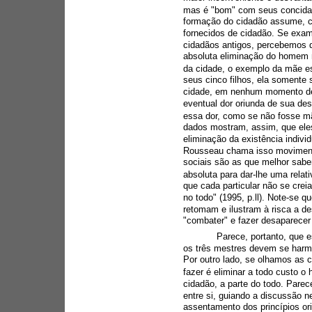
mas é "bom" com seus concidad
formação do cidadão assume, co
fornecidos de cidadão. Se exa
cidadãos antigos, percebemos q
absoluta eliminação do homem n
da cidade, o exemplo da mãe es
seus cinco filhos, ela somente 
cidade, em nenhum momento de
eventual dor oriunda de sua des
essa dor, como se não fosse m
dados mostram, assim, que eles
eliminação da existência individu
Rousseau chama isso movimento
sociais são as que melhor sabe
absoluta para dar-lhe uma relativ
que cada particular não se cre
no todo" (1995, p.ll). Note-se
retomam e ilustram à risca a des
"combater" e fazer desaparecer 
Parece, portanto, que 
os três mestres devem se harmo
Por outro lado, se olhamos as 
fazer é eliminar a todo custo o
cidadão, a parte do todo. Parec
entre si, guiando a discussão ne
assentamento dos princípios ori