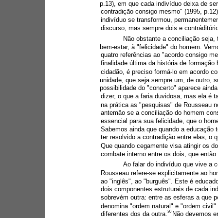
p.13), em que cada indivíduo deixa de se
contradição consigo mesmo" (1995, p.12)
indivíduo se transformou, permanenteme
discurso, mas sempre dois e contráditório
Não obstante a conciliação seja, 
bem-estar, à "felicidade" do homem. Vem
quatro referências ao "acordo consigo 
finalidade última da história de formaç
cidadão, é preciso formá-lo em acordo co
unidade, que seja sempre um, de outro, 
possibilidade do "concerto" aparece aind
dizer, o que a faria duvidosa, mas ela é
na prática as "pesquisas" de Rousseau no
antemão se a conciliação do homem con
essencial para sua felicidade, que o ho
Sabemos ainda que quando a educação ten
ter resolvido a contradição entre elas, 
Que quando cegamente visa atingir os dois
combate interno entre os dois, que então
Ao falar do indivíduo que vive a
Rousseau refere-se explicitamente ao h
ao "inglês", ao "burguês". Este é educad
dois componentes estruturais de cada i
sobrevém outra: entre as esferas a que 
denomina "ordem natural" e "ordem civil".
30 
diferentes dos da outra.
Não devemos ent