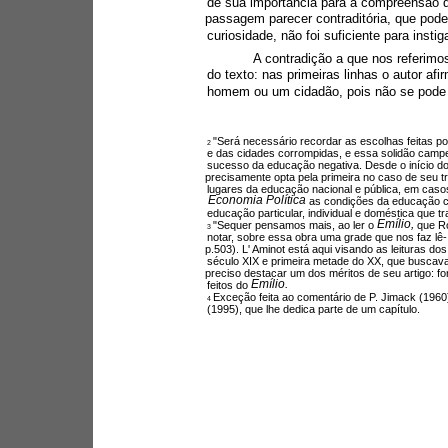
de sua importância para a compreensão d
passagem parecer contraditória, que pode
curiosidade, não foi suficiente para insti
A contradição a que nos referimo
do texto: nas primeiras linhas o autor afi
homem ou um cidadão, pois não se pode 
"Será necessário recordar as escolhas feitas 
2 
e das cidades corrompidas, e essa solidão campe
sucesso da educação negativa. Desde o início d
precisamente opta pela primeira no caso de seu t
lugares da educação nacional e pública, em casos 
Economia Política 
as condições da educação cí
educação particular, individual e doméstica que tra
Emílio, 
"Sequer pensamos mais, ao ler o 
que Ro
3 
notar, sobre essa obra uma grade que nos faz lê-
p.503). L' Aminot está aqui visando as leituras dos
século XIX e primeira metade do XX, que buscavam
preciso destacar um dos méritos de seu artigo: for
Emílio.
feitos do 
Exceção feita ao comentário de P. Jimack (1960
4 
(1995), que lhe dedica parte de um capítulo.