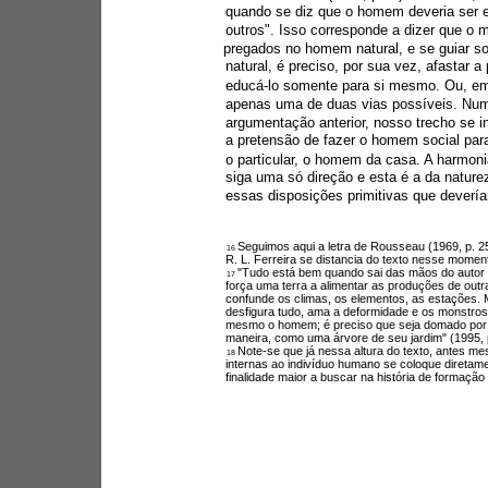
quando se diz que o homem deveria ser 
outros". Isso corresponde a dizer que o 
pregados no homem natural, e se guiar s
natural, é preciso, por sua vez, afastar a
educá-lo somente para si mesmo. Ou, em o
apenas uma de duas vias possíveis. Nu
argumentação anterior, nosso trecho se i
a pretensão de fazer o homem social para
o particular, o homem da casa. A harmonia
siga uma só direção e esta é a da naturez
essas disposições primitivas que deveríam
Seguimos aqui a letra de Rousseau (1969, p. 25
16 
R. L. Ferreira se distancia do texto nesse momen
"Tudo está bem quando sai das mãos do autor 
17 
força uma terra a alimentar as produções de outra
confunde os climas, os elementos, as estações. M
desfigura tudo, ama a deformidade e os monstro
mesmo o homem; é preciso que seja domado por e
maneira, como uma árvore de seu jardim" (1995, p
Note-se que já nessa altura do texto, antes m
18 
internas ao indivíduo humano se coloque diretam
finalidade maior a buscar na história de formação 