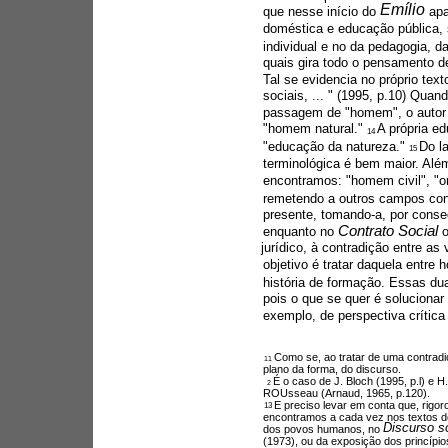
Emílio 
que nesse início do 
apa
doméstica e educação pública, 
individual e no da pedagogia, d
quais gira todo o pensamento de
Tal se evidencia no próprio text
sociais, ... " (1995, p.10) Quan
passagem de "homem", o autor u
"homem natural." 
A própria e
14 
"educação da natureza." 
Do l
15 
terminológica é bem maior. Além 
encontramos: "homem civil", "ord
remetendo a outros campos con
presente, tomando-a, por conse
Contrato Social 
enquanto no 
o
jurídico, à contradição entre as
objetivo é tratar daquela entre
história de formação. Essas dua
pois o que se quer é solucionar
exemplo, de perspectiva crítica 
Como se, ao tratar de uma contradi
11 
plano da forma, do discurso.
É o caso de J. Bloch (1995, p.l) e H.
2 
ROUsseau (Arnaud, 1965, p.120).
E preciso levar em conta que, rigor
13 
encontramos a cada vez nos textos de 
Discurso s
dos povos humanos, no 
(1973), ou da exposição dos princípios d