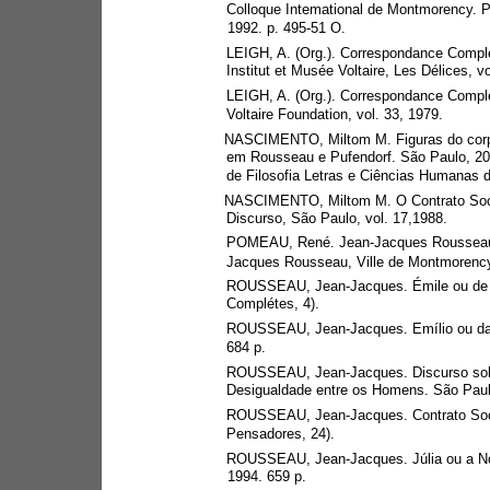
Colloque Intemational de Montmorency. Pa
1992. p. 495-51 O.
LEIGH, A. (Org.). Correspondance Comp
Institut et Musée Voltaire, Les Délices, vo
LEIGH, A. (Org.). Correspondance Compl
Voltaire Foundation, vol. 33, 1979.
NASCIMENTO, Miltom M. Figuras do corpo 
em Rousseau e Pufendorf. São Paulo, 200
de Filosofia Letras e Ciências Humanas 
NASCIMENTO, Miltom M. O Contrato Socia
Discurso, São Paulo, vol. 17,1988.
POMEAU, René. Jean-Jacques Rousseau: la
Jacques Rousseau, Ville de Montmorency, 
ROUSSEAU, Jean-Jacques. Émile ou de l'
Complétes, 4).
ROUSSEAU, Jean-Jacques. Emílio ou da 
684 p.
ROUSSEAU, Jean-Jacques. Discurso sob
Desigualdade entre os Homens. São Paulo
ROUSSEAU, Jean-Jacques. Contrato Socia
Pensadores, 24).
ROUSSEAU, Jean-Jacques. Júlia ou a No
1994. 659 p.