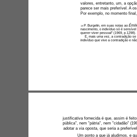
valores, entretanto, um, a opçã
parece ser mais preferível. A o
Por exemplo, no momento final,
Émile
P. Burgelin, em suas notas ao 
19 
nascimento, o indivíduo só é sensível
querer-viver pessoal" (1969, p.1298).
E, mais uma vez, a contradição se
indivíduo que vive a contradição e não
justificativa fornecida é que, assim é feit
pública", nem "pátria", nem "cidadão" (19
adotar a via oposta, que seria a preferíve
Um ponto a que já aludimos, e que