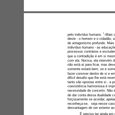
1 
pelo indivíduo humano. 
Mais d
I 
deste - o homem e o cidadão, a 
de antagonismo profundo. Mais 
indivíduo humano - as educaçõe
processos contrários e excluden
que a contradição é em si mesma
com ela. Nociva, ela intervém d
não está aí para ficar, mas dev
somente estará bem, se e some
fazer conviver dentro de si e e
dificil desafio que lhe está re
tanto são opostas entre si - a
coexistência harmoniosa é impr
necessidade de concerto. Não é
de dar conta dessa dualidade 
forçosamente se acordar, apela
reconheça-se,
seja nesse caso
desvantagem de ser exterior ao 
É preciso ter ainda em 