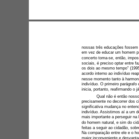
nossas três educações fossem a
em vez de educar um homem pa
concerto toma-se, então, imposs
sociais, é preciso optar entre
os dois ao mesmo tempo" (1995,
acordo interno ao indivíduo reap
nesse momento tanto à harmonia
indivíduo. O primeiro parágraf
inicia, portanto, reafirmando o 
Qual não é então nosso
precisamente no decorrer dos 
significativa mudança no enten
indivíduo. Assistimos aí a um d
mais importante a perseguir na h
do homem natural, e sim do cid
feitas a seguir ao cidadão, sob
Na comparação entre ele e o hom
maior inconveniente e desvanta