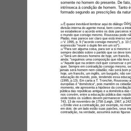
somente no homem do presente. De fato, 
intrínseca à condição de homem. Tanto é 
formado segundo as prescrições da natur
Górg
É quase inevitável lembrar aqui do diálogo 
26 
divisão interna do agente moral, bem como a int
se estabelecer o acordo entre os dois parceiros
o mundo que consigo mesmo. Rousseau pode não
Platão, mas parece ser claro que está imerso num
V. 1995, p. 9 ("acordo consigo mesmo"), p. 10
27 
expressão "reunir o duplo fim em um só").
"Para ser alguma coisa, para ser a si mesmo e 
28 
sempre decidido sobre o partido que se deve toma
"Será um desses homens de hoje, um francês, u
29 
ainda: "seguimos uma composição que não leva ne
"Aquele que na ordem civil quer conservar o p
30 
quer. Sempre em contradição consigo mesmo, sem
jamais será homem nem cidadão; não será bom p
hoje, um francês, um inglês, um burguês; não ser
educação do mundo, pois, tendendo essa educação
(1995, p.13). Em carta a T. Tronchin, Rousseau 
européias é "doméstica", pois mantém os cidadão
momento, ele apresenta a hipótese da conciliaçã
pública das repúblicas antigas e a doméstica da
nos convém, entre a educação pública das repúb
onde todos os súditos devem permanecer isolado
743, 13 de novembro de 1758 (Leigh, 1967, p.242
Emílio vive a contradição, por exemplo, no mo
31 
em dois: de um lado estão suas paixões, seus imp
contradição, na verdade, assumirá outras figuras