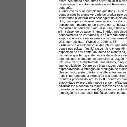
deste. A intenção seria então ativar no leitor a p
de passagem, é extremamente cara a Rousseau e t
educação.
Sobre essas duas complexas questões - a do e
9 
como a adesão a uma verdade se produz pelo co
limitaremos a lembrar uma passagem do início da
filho, não esperes de mim nem discursos sábios 
contigo, nem mesmo tentar convencer-te; basta-
Consulta o teu durante o meu discurso, é tudo o q
última depende do assentimento interior, não dis
conhecimento de verdades que só a razão seria 
empírica. A fé será necessária como uma forma 
Waisquer dúvidas." (Whitaker, 1999, p. 56).
A título de exemplo tome-se Aristóteles, que dist
1 
(Iexis), 
quase não utilizam "estilo" 
isto é, que tê
exposição de seu conteúdo, como os científicos, de
discursos que têm grande necessidade desse recu
ademais que, enquanto nos primeiros a relação ma
fala, vale dizer, a objetividade, nos últimos, é aque
interlocutividade. Dentre as várias razões pelas
expressividade, a intenção de produção de efeitos
Desse modo, afetar o leitor - de diferentes mane
mais importante que a exposição das teses filosóf
recursos próprios do século XVIII - dentre os q
emotividade exacerbada - pode ser sem efeito pa
dificultar-lhe o acesso às teses filosóficas do aut
treinado de reconhecer em Rousseau um texto fil
exposição de suas teses filosóficas como os que 