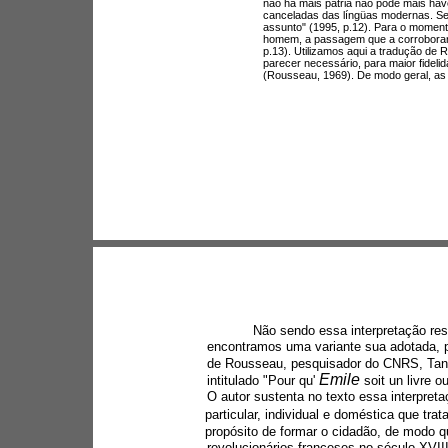
não há mais pátria não pode mais hav
canceladas das língüas modernas. Sei
assunto" (1995, p.12). Para o moment
homem, a passagem que a corroborari
p.13). Utilizamos aqui a tradução de R
parecer necessário, para maior fidelida
(Rousseau, 1969). De modo geral, as
Não sendo essa interpretação res
encontramos uma variante sua adotada, p
de Rousseau, pesquisador do CNRS, Tangu
Emile 
intitulado "Pour qu' 
soit un livre o
O autor sustenta no texto essa interpret
particular, individual e doméstica que trata
propósito de formar o cidadão, de modo qu
revolucionários franceses no século XVI