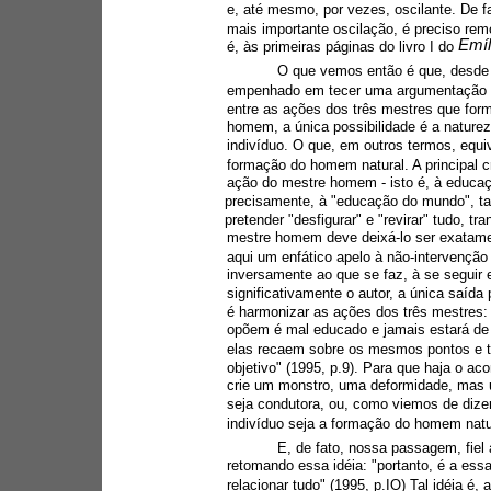
e, até mesmo, por vezes, oscilante. De f
mais importante oscilação, é preciso rem
Emíl
é, às primeiras páginas do livro I do 
O que vemos então é que, desde as
empenhado em tecer uma argumentação pa
entre as ações dos três mestres que for
homem, a única possibilidade é a nature
indivíduo. O que, em outros termos, equiv
formação do homem natural. A principal c
ação do mestre homem - isto é, à educa
precisamente, à "educação do mundo", ta
pretender "desfigurar" e "revirar" tudo, t
mestre homem deve deixá-lo ser exatamen
aqui um enfático apelo à não-intervençã
inversamente ao que se faz, à se seguir 
significativamente o autor, a única saída 
é harmonizar as ações dos três mestres: 
opõem é mal educado e jamais estará de
elas recaem sobre os mesmos pontos e 
objetivo" (1995, p.9). Para que haja o ac
crie um monstro, uma deformidade, mas 
seja condutora, ou, como viemos de dizer
indivíduo seja a formação do homem natu
E, de fato, nossa passagem, fiel a
retomando essa idéia: "portanto, é a ess
relacionar tudo" (1995, p.IO) Tal idéia é