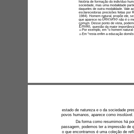
história de formação do indivíduo hum
sociedade, mas uma modalidade particu
daqueles de outra modalidade. Vale 
esclarecedoras precisões feitas por 
1984). Homem natural, propõe ele, s
Discurso 
que aparece no 
não é o m
comum. Desse ponto de vista, podemos 
Emílio, 
questão da maior importânci
Por exemplo, em "o homem natural é 
14 
Em "resta enfim a educação domésti
15 
estado de natureza e o da sociedade pre
povos humanos, aparece como insolúvel.
Da forma como resumimos há pou
passagem, podemos ter a impressão de que
o que encontramos é uma coleção de refl