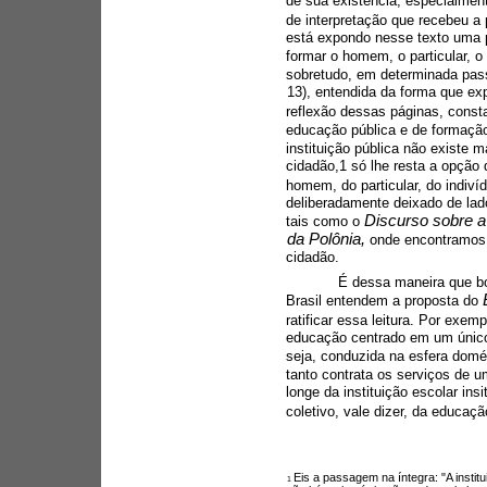
de sua existência, especialmen
de interpretação que recebeu a
está expondo nesse texto uma 
formar o homem, o particular, o
sobretudo, em determinada passa
13), entendida da forma que e
reflexão dessas páginas, consta
educação pública e de formação
instituição pública não existe m
cidadão,1 só lhe resta a opção
homem, do particular, do indiví
deliberadamente deixado de lado
Discurso sobre a
tais como o 
da Polônia, 
onde encontramos 
cidadão.
É dessa maneira que bo
Brasil entendem a proposta do 
ratificar essa leitura. Por exe
educação centrado em um único i
seja, conduzida na esfera domést
tanto contrata os serviços de u
longe da instituição escolar ins
coletivo, vale dizer, da educaçã
Eis a passagem na íntegra: "A institu
1 