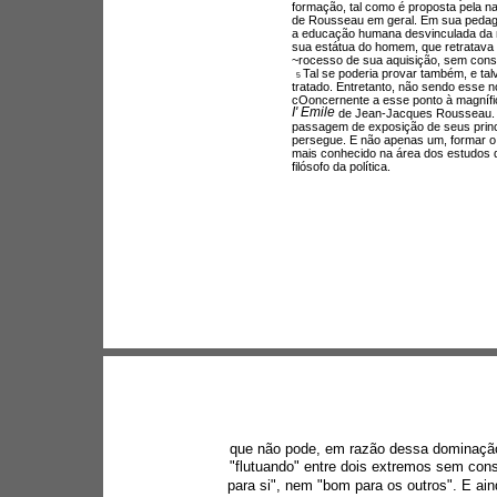
formação, tal como é proposta pela n
de Rousseau em geral. Em sua pedag
a educação humana desvinculada da n
sua estátua do homem, que retratava
~rocesso de sua aquisição, sem consid
Tal se poderia provar também, e tal
5 
tratado. Entretanto, não sendo esse 
cOoncernente a esse ponto à magnífica
I' Emile 
de Jean-Jacques Rousseau. B
passagem de exposição de seus princí
persegue. E não apenas um, formar 
mais conhecido na área dos estudos 
filósofo da política.
que não pode, em razão dessa dominação
"flutuando" entre dois extremos sem con
para si", nem "bom para os outros". E a