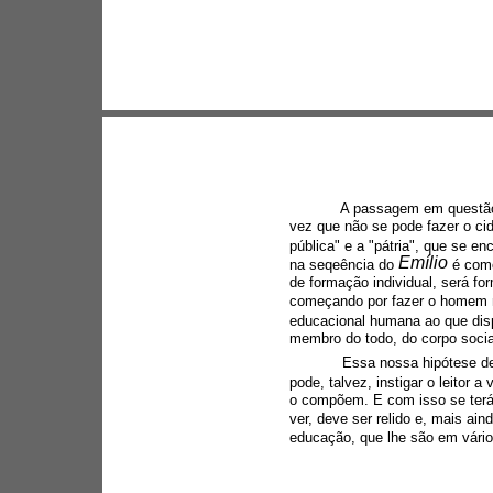
A passagem em questão
vez que não se pode fazer o cid
pública" e a "pátria", que se 
Emílio 
na seqeência do 
é como
de formação individual, será 
começando por fazer o homem na
educacional humana ao que disp
membro do todo, do corpo socia
Essa nossa hipótese de
pode, talvez, instigar o leitor a
o compõem. E com isso se terá
ver, deve ser relido e, mais ai
educação, que lhe são em vários