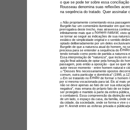
o que se pode ter sobre essa conciliaçã
Rousseau denomina suas reflexões acerca
na seqeência do tratado. Quer assinalar 
Não propriamente comentando essa passagem, e
21 
Burgelin faz um comentário iluminador em que r
prerrogativa deste trecho, mas atravessa continu
homem natural, 
infinitamente mais que o 
visto 
se tornar ao seguir as indicações de sua naturez
estático de simplicidade original e o sentido din
optado deliberadamente por um deles exclusivam
Burgelin de que a natureza atual do homem, no seg
Emílio
preciosa para se entender a sequência do 
tendo tomado como ponto de partida a natureza e
Essa interpretação de "natureza", que inclui em si
opção final adotada de optar pela fomação do ho
passagem, pois então a oposição - que se quer d
autor nesse momento - entre homem natural e cida
"Desses fins necessariamente opostos decorrem
22 
comum, outra particular e doméstica" (1995, p.12)
Emílio 
Em se tratando no 
de formar o homem nat
23 
por si mesma vocacionada para tal. Eis aí mais um
não se deve apenas ao fato de ser sua educação c
negativa", mas emana do próprio fato de se trat
ser protegido e mantido à parte da esfera pública
o combaterá. Essa compreensão da distinção entre 
de um lado, o espaço da casa, da família, onde se 
da cidade, da sociedade, onde se forma e vive o 
por H. Arendt entre as esferas privada e pública/p