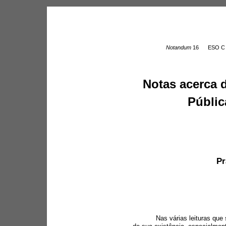
Notandum 
16
ESO C 
Notas acerca 
Públic
Pr
Nas várias leituras que