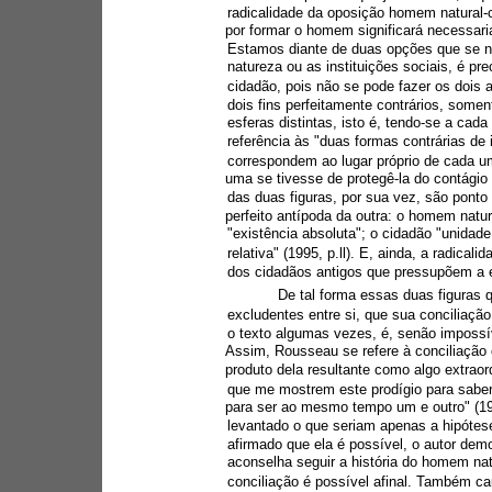
radicalidade da oposição homem natural-
por formar o homem significará necessar
Estamos diante de duas opções que se n
natureza ou as instituições sociais, é p
cidadão, pois não se pode fazer os dois
dois fins perfeitamente contrários, some
esferas distintas, isto é, tendo-se a cada
referência às "duas formas contrárias de i
correspondem ao lugar próprio de cada u
uma se tivesse de protegê-la do contágio
das duas figuras, por sua vez, são ponto
perfeito antípoda da outra: o homem natura
"existência absoluta"; o cidadão "unidade 
relativa" (1995, p.ll). E, ainda, a radica
dos cidadãos antigos que pressupõem a 
De tal forma essas duas figuras
excludentes entre si, que sua conciliação 
o texto algumas vezes, é, senão impossív
Assim, Rousseau se refere à conciliação
produto dela resultante como algo extraor
que me mostrem este prodígio para sabe
para ser ao mesmo tempo um e outro" (199
levantado o que seriam apenas a hipótese
afirmado que ela é possível, o autor dem
aconselha seguir a história do homem natu
conciliação é possível afinal. Também c