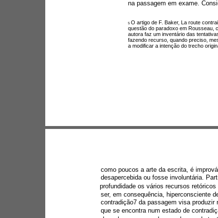
na passagem em exame. Consid
O artigo de F. Baker, La route contra
5 
questão do paradoxo em Rousseau, c
autora faz um inventário das tentativa
fazendo recurso, quando preciso, mes
a modificar a intenção do trecho origina
como poucos a arte da escrita, é imprová
desapercebida ou fosse involuntária. Par
profundidade os vários recursos retóricos 
ser, em consequência, hiperconsciente de
contradição7 da passagem visa produzir 
que se encontra num estado de contradição