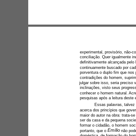
experimental, provisório, não-
conciliação. Quer igualmente in
definitivamente alcançada pel
continuamente buscado por cada
porventura o duplo fim que nos
contradições do homem, suprimi
julgar sobre isso, seria preciso
inclinações, visto seus progres
conhecer o homem natural. Acre
pesquisas após a leitura deste e
Essas palavras, talvez 
acerca dos princípios que gov
maior do autor na obra: trata-s
ser da casa e da pequena soci
formar o cidadão, o homem socia
Emílio 
portanto, que o 
não pod
doméstica, de formação do home