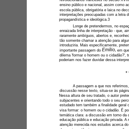
ensino público e nacional, assim como aqu
escola pública, obrigatória e laica no de
interpretações preocupadas com a letra d
propagandística e ideológica.3
Longe de pretendermos, no espaç
enraizada linha de interpretação - que, a
raramente ambíguos, abertos e, reconhe
tão somente chamar a atenção para algu
introduziria. Mais especificamente, pret
Emílio, 
importante passagem do 
em que
dilema 'formar o homem ou o cidadão?', 
poderiam nos fazer duvidar dessa interpre
* 
A passagem a que nos referimos, 
discussão nesse texto, situa-se às páginas
Nessa altura de seu tratado, o autor pret
subjacentes e orientando todo o seu perc
estudado tem também a finalidade geral de
visa formar: o homem ou o cidadão. É p
temática clara: a discussão em tomo da 
educação pública e educação privada. A 
atenção merecida nos estudos acerca do a