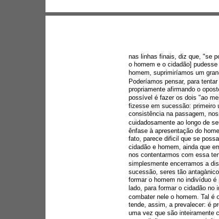
nas linhas finais, diz que, "se 
o homem e o cidadão] pudesse 
homem, suprimiríamos um grande
Poderíamos pensar, para tentar
propriamente afirmando o oposto
possível é fazer os dois "ao m
fizesse em sucessão: primeiro u
consistência na passagem, nos
cuidadosamente ao longo de se
ênfase à apresentação do home
fato, parece dificil que se pos
cidadão e homem, ainda que em
nos contentarmos com essa ten
simplesmente encerramos a di
sucessão, seres tão antagànic
formar o homem no indivíduo é 
lado, para formar o cidadão no 
combater nele o homem. Tal é o 
tende, assim, a prevalecer: é pr
uma vez que são inteiramente co