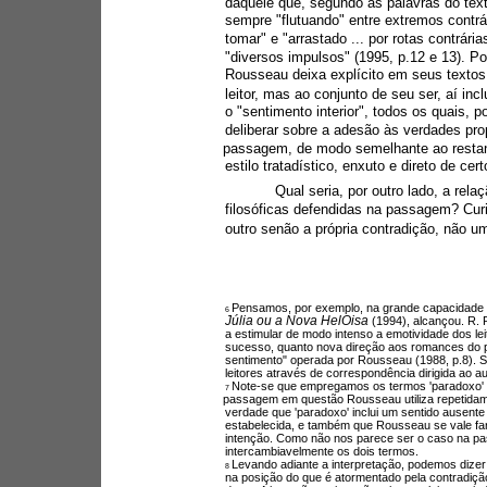
daquele que, segundo as palavras do tex
sempre "flutuando" entre extremos contrár
tomar" e "arrastado ... por rotas contrári
"diversos impulsos" (1995, p.12 e 13). P
Rousseau deixa explícito em seus textos
leitor, mas ao conjunto de seu ser, aí in
o "sentimento interior", todos os quais, 
deliberar sobre a adesão às verdades pr
passagem, de modo semelhante ao restan
estilo tratadístico, enxuto e direto de cert
Qual seria, por outro lado, a rela
filosóficas defendidas na passagem? Cur
outro senão a própria contradição, não um
Pensamos, por exemplo, na grande capacidade 
6 
Júlia ou a Nova HelOisa 
(1994), alcançou. R.
a estimular de modo intenso a emotividade dos lei
sucesso, quanto nova direção aos romances do 
sentimento" operada por Rousseau (1988, p.8).
leitores através de correspondência dirigida ao au
Note-se que empregamos os termos 'paradoxo' 
7 
passagem em questão Rousseau utiliza repetidamen
verdade que 'paradoxo' inclui um sentido ausente 
estabelecida, e também que Rousseau se vale f
intenção. Como não nos parece ser o caso na pa
intercambiavelmente os dois termos.
Levando adiante a interpretação, podemos dizer q
8 
na posição do que é atormentado pela contradição,