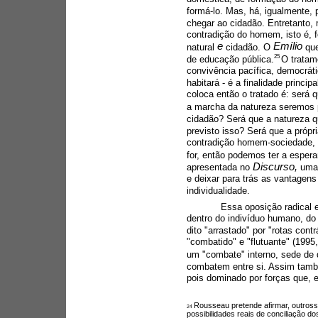
formá-lo. Mas, há, igualmente, p
chegar ao cidadão. Entretanto, 
contradição do homem, isto é, 
e 
Emílio 
natural 
cidadão. O 
qu
25 
de educação pública.
O tratam
convivência pacífica, democráti
habitará - é a finalidade principa
coloca então o tratado é: será
a marcha da natureza seremos 
cidadão? Será que a natureza 
previsto isso? Será que a própri
contradição homem-sociedade, 
for, então podemos ter a espera
Discurso, 
apresentada no 
uma
e deixar para trás as vantagens
individualidade.
Essa oposição radical 
dentro do indivíduo humano, do
dito "arrastado" por "rotas contr
"combatido" e "flutuante" (1995
um "combate" interno, sede de 
combatem entre si. Assim tamb
pois dominado por forças que, 
Rousseau pretende afirmar, outros
24 
possibilidades reais de conciliação dos