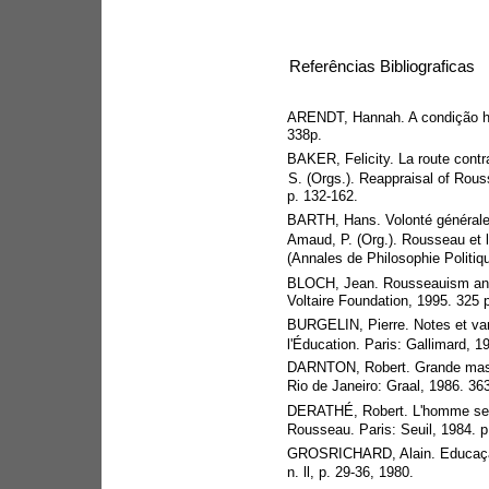
Referências Bibliograficas
ARENDT, Hannah. A condição hum
338p.
BAKER, Felicity. La route contra
S. (Orgs.). Reappraisal of Rou
p. 132-162.
BARTH, Hans. Volonté générale e
Amaud, P. (Org.). Rousseau et l
(Annales de Philosophie Politiqu
BLOCH, Jean. Rousseauism and 
Voltaire Foundation, 1995. 325 p
BURGELIN, Pierre. Notes et var
l'Éducation. Paris: Gallimard, 
DARNTON, Robert. Grande massac
Rio de Janeiro: Graal, 1986. 363
DERATHÉ, Robert. L'homme selo
Rousseau. Paris: Seuil, 1984. p
GROSRICHARD, Alain. Educação
n. ll, p. 29-36, 1980.