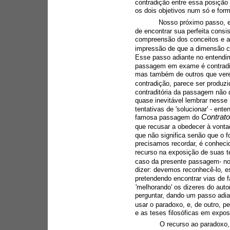
contradição entre essa posição i
os dois objetivos num só e for
Nosso próximo passo, en
de encontrar sua perfeita consis
compreensão dos conceitos e a
impressão de que a dimensão co
Esse passo adiante no entendi
passagem em exame é contraditó
mas também de outros que verem
contradição, parece ser produzi
contraditória da passagem não 
quase inevitável lembrar nesse
tentativas de 'solucionar' - ent
Contrato
famosa passagem do 
que recusar a obedecer à vontad
que não significa senão que o fo
precisamos recordar, é conheci
recurso na exposição de suas te
caso da presente passagem- noss
dizer: devemos reconhecê-lo, es
pretendendo encontrar vias de f
'melhorando' os dizeres do aut
perguntar, dando um passo adian
usar o paradoxo, e, de outro, pe
e as teses filosóficas em expo
O recurso ao paradoxo,