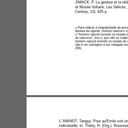
JIMACK, P. La genése et la réda
et Musée Voltaire, Les Délices,
Century, 13). 425 p.
Para indicar a singularidade da pe
32 
distinta da vigente, homem natural e 
o "homem natural vivendo no estado d
de natureza", isto é, que não se reali
homem natural vivendo no estado de s
não é um selvagem a ser relegado aos 
265).
L' AMINOT, Tanguy. Pour qu'Emile soit un 
individuelle. ln: Thiéry, R. (Org.). Roussea