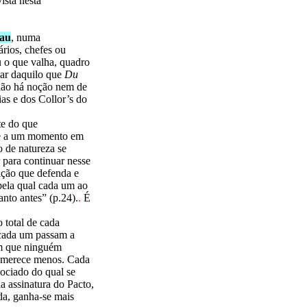
ista nesta
au
, numa
ários, chefes ou
u o que valha, quadro
lar daquilo que
Du
 não há noção nem de
ias e dos Collor’s do
e do que
se a um momento em
 de natureza se
 para continuar nesse
ação que defenda e
pela qual cada um ao
anto antes” (p.24).
.
É
 total de cada
cada um passam a
em que ninguém
o merece menos. Cada
ociado do qual se
a assinatura do Pacto,
da, ganha-se mais