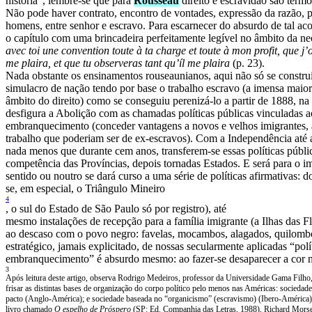
história”, lembre-se que para
Rousseau
direito e escravidão são term
Não pode haver contrato, encontro de vontades, expressão da razão, p
homens, entre senhor e escravo. Para escarnecer do absurdo de tal ac
o capítulo com uma brincadeira perfeitamente legível no âmbito da ne
avec toi une convention toute à ta charge et toute à mon profit, que j’o
me plaira, et que tu observeras tant qu’íl me plaira
(p. 23).
Nada obstante os ensinamentos rouseaunianos, aqui não só se constr
simulacro de nação tendo por base o trabalho escravo (a imensa maior
âmbito do direito) como se conseguiu perenizá-lo a partir de 1888, n
desfigura a Abolição com as chamadas políticas públicas vinculadas a
embranquecimento (conceder vantagens a novos e velhos imigrantes,
trabalho que poderiam ser de ex-escravos). Com a Independência até
nada menos que durante cem anos, transferem-se essas políticas públi
competência das Províncias, depois tornadas Estados. E será para o 
sentido ou noutro se dará curso a uma série de políticas afirmativas: d
se, em especial, o Triângulo Mineiro
4
, o sul do Estado de São Paulo só por registro), até
mesmo instalações de recepção para a família imigrante (a Ilhas das F
ao descaso com o povo negro: favelas, mocambos, alagados, quilomb
estratégico, jamais explicitado, de nossas secularmente aplicadas “polí
embranquecimento” é absurdo mesmo: ao fazer-se desaparecer a cor ne
3
Após leitura deste artigo, observa Rodrigo Medeiros, professor da Universidade Gama Filho,
frisar as distintas bases de organização do corpo político pelo menos nas Américas: sociedad
pacto (Anglo-América); e sociedade baseada no “organicismo” (escravismo) (Ibero-América
livro chamado
O espelho de Próspero
(SP: Ed.
Companhia das Letras, 1988), Richard Morse