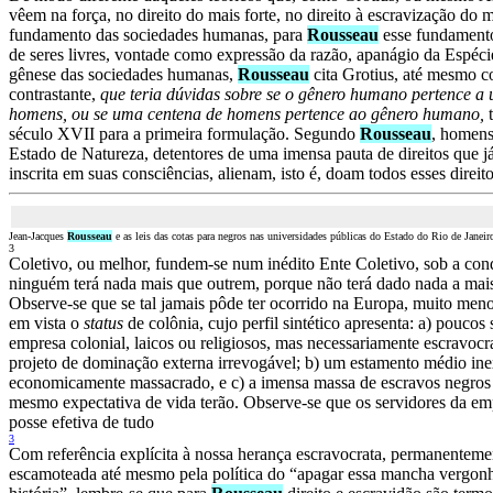
vêem na força, no direito do mais forte, no direito à escravização do m
fundamento das sociedades humanas, para
Rousseau
esse fundamento
de seres livres, vontade como expressão da razão, apanágio da Espéci
gênese das sociedades humanas,
Rousseau
cita Grotius, até mesmo 
contrastante,
que teria dúvidas sobre se o gênero humano pertence a
homens, ou se uma centena de homens pertence ao gênero humano,
século XVII para a primeira formulação. Segundo
Rousseau
, homens
Estado de Natureza, detentores de uma imensa pauta de direitos que já 
inscrita em suas consciências, alienam, isto é, doam todos esses direi
Jean-Jacques
Rousseau
e as leis das cotas para negros nas universidades públicas do Estado do Rio de Janeir
3
Coletivo, ou melhor, fundem-se num inédito Ente Coletivo, sob a con
ninguém terá nada mais que outrem, porque não terá dado nada a mai
Observe-se que se tal jamais pôde ter ocorrido na Europa, muito meno
em vista o
status
de colônia, cujo perfil sintético apresenta: a) poucos
empresa colonial, laicos ou religiosos, mas necessariamente escravocr
projeto de dominação externa irrevogável; b) um estamento médio ine
economicamente massacrado, e c) a imensa massa de escravos negros 
mesmo expectativa de vida terão. Observe-se que os servidores da em
posse efetiva de tudo
3
Com referência explícita à nossa herança escravocrata, permanenteme
escamoteada até mesmo pela política do “apagar essa mancha vergon