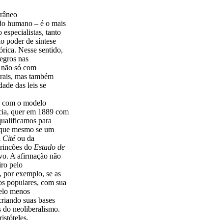
orâneo
udo humano – é o mais
 especialistas, tanto
lo poder de síntese
rica. Nesse sentido,
egros nas
, não só com
urais, mas também
ade das leis se
do com o modelo
cia, quer em 1889 com
ualificamos para
er que mesmo se um
a
Cité
ou da
 rincões do
Estado de
ivo. A afirmação não
iro pelo
 por exemplo, se as
tos populares, com sua
pelo menos
criando suas bases
 do neoliberalismo.
stóteles,