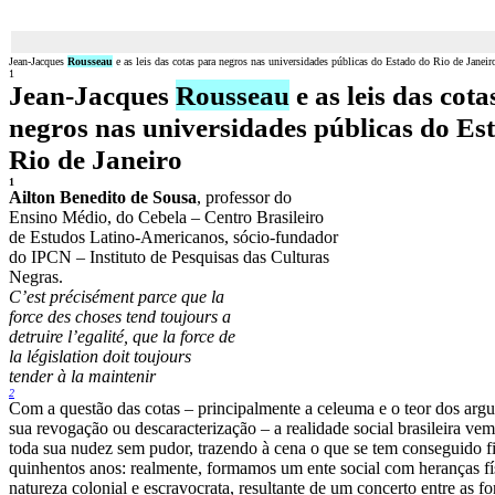
Jean-Jacques
Rousseau
e as leis das cotas para negros nas universidades públicas do Estado do Rio de Janeir
1
Jean-Jacques
Rousseau
e as leis das cota
negros nas universidades públicas do Es
Rio de Janeiro
1
Ailton Benedito de Sousa
, professor do
Ensino Médio, do Cebela – Centro Brasileiro
de Estudos Latino-Americanos, sócio-fundador
do IPCN – Instituto de Pesquisas das Culturas
Negras.
C’est précisément parce que la
force des choses tend toujours a
detruire l’egalité, que la force de
la législation doit toujours
tender à la maintenir
2
Com a questão das cotas – principalmente a celeuma e o teor dos arg
sua revogação ou descaracterização – a realidade social brasileira ve
toda sua nudez sem pudor, trazendo à cena o que se tem conseguido fi
quinhentos anos: realmente, formamos um ente social com heranças físi
natureza colonial e escravocrata, resultante de um concerto entre as f