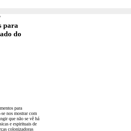
o
s para
tado do
umentos para
m-se nos mostrar com
ngir que não se vê há
cas e espirituais de
orças colonizadoras