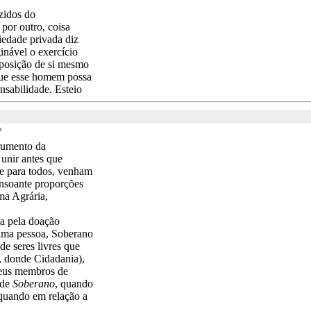
zidos do
 por outro, coisa
iedade privada diz
inável o exercício
isposição de si mesmo
 que esse homem possa
onsabilidade. Esteio
o
trumento da
unir antes que
te para todos, venham
onsoante proporções
ma Agrária,
da pela doação
uma pessoa, Soberano
de seres livres que
, donde Cidadania),
seus membros de
 de
Soberano
, quando
 quando em relação a