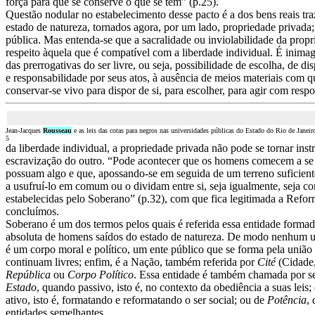
força para que se conserve o que se tem” (p.25).
Questão nodular no estabelecimento desse pacto é a dos bens reais tra
estado de natureza, tornados agora, por um lado, propriedade privada;
pública. Mas entenda-se que a sacralidade ou inviolabilidade da propr
respeito àquela que é compatível com a liberdade individual. É inimag
das prerrogativas do ser livre, ou seja, possibilidade de escolha, de d
e responsabilidade por seus atos, à ausência de meios materiais com
conservar-se vivo para dispor de si, para escolher, para agir com resp
Jean-Jacques
Rousseau
e as leis das cotas para negros nas universidades públicas do Estado do Rio de Janeir
5
da liberdade individual, a propriedade privada não pode se tornar ins
escravização do outro.
“Pode acontecer que os homens comecem a se 
possuam algo e que, apossando-se em seguida de um terreno suficien
a usufruí-lo em comum ou o dividam entre si, seja igualmente, seja c
estabelecidas pelo Soberano” (p.32), com que fica legitimada a Refor
concluímos.
Soberano é um dos termos pelos quais é referida essa entidade forma
absoluta de homens saídos do estado de natureza. De modo nenhum 
é um corpo moral e político, um ente público que se forma pela união 
continuam livres; enfim, é a Nação, também referida por
Cité
(Cidade
República
ou
Corpo Político
. Essa entidade é também chamada por 
Estado
, quando passivo, isto é, no contexto da obediência a suas leis;
ativo, isto é, formatando e reformatando o ser social; ou de
Potência
,
entidades semelhantes.