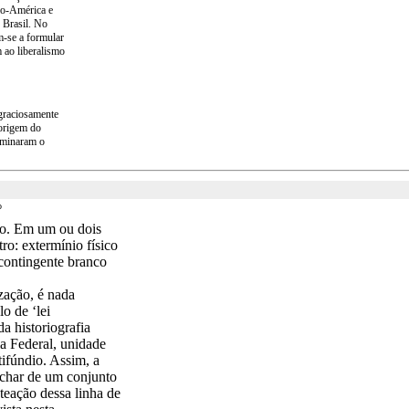
lo-América e
 Brasil. No
m-se a formular
m ao liberalismo
 graciosamente
origem do
dominaram o
o
do. Em um ou dois
ro: extermínio físico
contingente branco
zação, é nada
o de ‘lei
a historiografia
ia Federal, unidade
tifúndio. Assim, a
nchar de um conjunto
teação dessa linha de