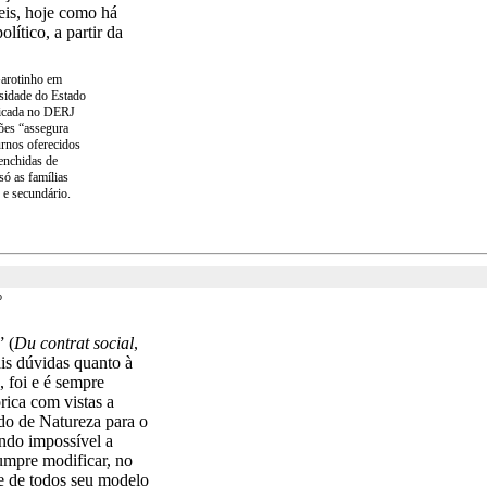
eis, hoje como há
ítico, a partir da
Garotinho em
rsidade do Estado
licada no DERJ
ões “assegura
urnos oferecidos
eenchidas de
ó as famílias
 e secundário.
o
” (
Du contrat social
,
is dúvidas quanto à
, foi e é sempre
rica com vistas a
ado de Natureza para o
endo impossível a
umpre modificar, no
se de todos seu modelo