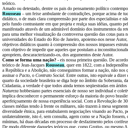
teórico.
Amado ou detestado, dentre os pais do pensamento político contemp
Rousseau
– um feixe ambulante de contradições, porque acima de t
didático, o de mais clara compreensão por parte dos especialistas e não
pelo fundo contrastante em que projeta e realça suas idéias, quanto pe
manifestado através de um admirável domínio dos instrumentos da retó
para uma melhor visualização da controversa questão das cotas para n
universidades do Estado do Rio de Janeiro, apoiemo-nos nesse Autor
objetivos didáticos quanto à compreensão dos nossos impasses estrut
com objetivo de impedir que aqueles que postulam a inconstitucionalid
apropriem, descaracterizando-os, dos argumentos deste Autor.
Como se forma uma nação?
- eis nossa primeira questão. De acor
teórico de Jean-Jacques
Rousseau
, quer em 1822, com a Independên
a República e a Abolição, não conseguimos formar a nação, não nos q
assinar o
Pacto
, o
Contrato Social
. Entre outras, isto equivale a diz
quarto da sociedade brasileira se diga hoje no âmbito da Soberania, d
Cidadania, a verdade é que todos ainda temos seqüestradas em áridos
Natureza
hobbesiano partes essenciais de nosso ser individual e colet
implica desconhecer o permanente esforço da maioria do povo brasile
aperfeiçoamento de nossa experiência social. Com a Revolução de 30,
classes médias tendo à frente os militares, não trazem à mesa segmen
diversidade étnica, para entabularem negociações visando ao Pacto, 
unilateralmente, isto é, sem consulta, agem como se a Nação fossem, 
mínimas, há duas décadas em processo de desfazimento pelos corifeus
De modo diferente daqueles teóricos que, como Grotius, ou mesmo Ari