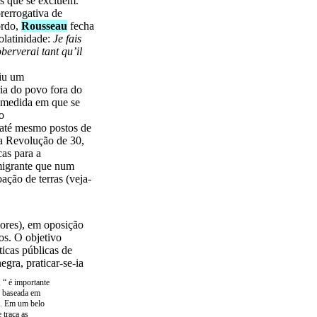
os que se excluem.
rerrogativa de
ordo,
Rousseau
fecha
olatinidade:
Je fais
berverai tant qu’il
uiu um
ia do povo fora do
a medida em que se
o
 até mesmo postos de
 a Revolução de 30,
cas para a
imigrante que num
oação de terras (veja-
lores), em oposição
os.
O objetivo
ticas públicas de
gra, praticar-se-ia
 “ é importante
e baseada em
). Em um belo
 traça as