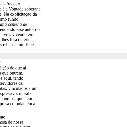
ais fraco, o
 é a Vontade soberana
e. Na explicitação da
como fundo
 uma centena de
tendendo esse autor do
 livres vivendo em
lhes fora deferida,
tos e bens a um Ente
o
dição de que aí
s que outrem.
s aqui, tendo
 servidores da
atas, vinculados a um
xpressivo, moral e
e índios, que nem
presa colonial têm a
nte
hosa de nossa