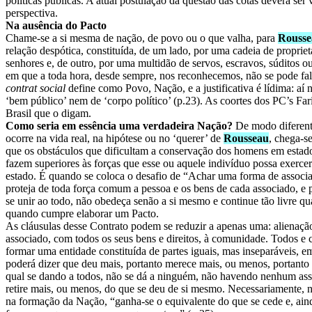
políticas públicas. A atual postulação da questão das cotas deverá ser v
perspectiva.
Na ausência do Pacto
Chame-se a si mesma de nação, de povo ou o que valha, para
Rousse
relação despótica, constituída, de um lado, por uma cadeia de propriet
senhores e, de outro, por uma multidão de servos, escravos, súditos o
em que a toda hora, desde sempre, nos reconhecemos, não se pode fa
contrat social
define como Povo, Nação, e a justificativa é lídima: aí
‘bem público’ nem de ‘corpo político’ (p.23). As coortes dos PC’s Far
Brasil que o digam.
Como seria em essência uma verdadeira Nação?
De modo diferent
ocorre na vida real, na hipótese ou no ‘querer’ de
Rousseau
, chega-
que os obstáculos que dificultam a conservação dos homens em estado
fazem superiores às forças que esse ou aquele indivíduo possa exercer
estado. É quando se coloca o desafio de “Achar uma forma de associ
proteja de toda força comum a pessoa e os bens de cada associado, e 
se unir ao todo, não obedeça senão a si mesmo e continue tão livre qu
quando cumpre elaborar um Pacto.
As cláusulas desse Contrato podem se reduzir a apenas uma: alienação
associado, com todos os seus bens e direitos, à comunidade.
Todos e 
formar uma entidade constituída de partes iguais, mas inseparáveis, 
poderá dizer que deu mais, portanto merece mais, ou menos, portant
qual se dando a todos, não se dá a ninguém, não havendo nenhum ass
retire mais, ou menos, do que se deu de si mesmo.
Necessariamente, n
na formação da Nação, “ganha-se o equivalente do que se cede e, ain