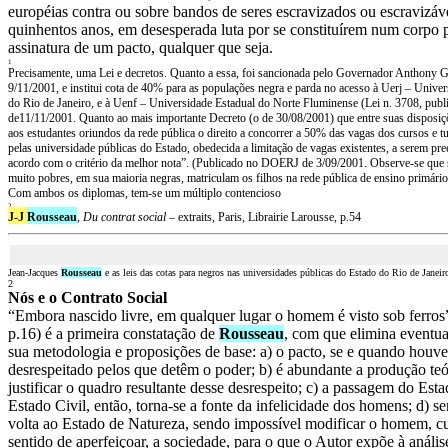
européias contra ou sobre bandos de seres escravizados ou escravizáv
quinhentos anos, em desesperada luta por se constituírem num corpo pol
assinatura de um pacto, qualquer que seja.
1
Precisamente, uma Lei e decretos. Quanto a essa, foi sancionada pelo Governador Anthony 
9/11/2001, e institui cota de 40% para as populações negra e parda no acesso à Uerj – Unive
do Rio de Janeiro, e à Uenf – Universidade Estadual do Norte Fluminense (Lei n. 3708, pub
de11/11/2001. Quanto ao mais importante Decreto (o de 30/08/2001) que entre suas disposiç
aos estudantes oriundos da rede pública o direito a concorrer a 50% das vagas dos cursos e t
pelas universidade públicas do Estado, obedecida a limitação de vagas existentes, a serem pr
acordo com o critério da melhor nota”. (Publicado no DOERJ de 3/09/2001.
Observe-se que s
muito pobres, em sua maioria negras, matriculam os filhos na rede pública de ensino primário
Com ambos os diplomas, tem-se um múltiplo contencioso
2
J-J
Rousseau
,
Du contrat social
– extraits, Paris, Librairie Larousse, p.54
Jean-Jacques
Rousseau
e as leis das cotas para negros nas universidades públicas do Estado do Rio de Janeir
2
Nós e o Contrato Social
“Embora nascido livre, em qualquer lugar o homem é visto sob ferros
p.16) é a primeira constatação de
Rousseau
, com que elimina eventua
sua metodologia e proposições de base: a) o pacto, se e quando houve
desrespeitado pelos que detêm o poder; b) é abundante a produção teó
justificar o quadro resultante desse desrespeito; c) a passagem do Est
Estado Civil, então, torna-se a fonte da infelicidade dos homens; d) s
volta ao Estado de Natureza, sendo impossível modificar o homem, c
sentido de aperfeiçoar, a sociedade, para o que o Autor expõe à análi