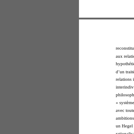
reconstit
aux relat
hypothéti
d’un trait
relations 
interindiv
philosophi
« système
avec toute
ambitions
un Hegel 
rationali