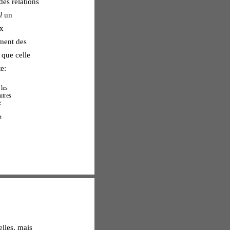
es relations 
l
 un 
x 
ment des 
 que celle 
e: 
les 
utres 
e 
t 
elles, mais 