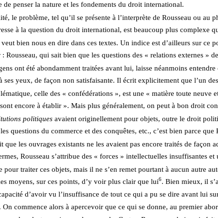
de penser la nature et les fondements du droit international.   
ité, le problème, tel qu’il se présente à l’interprète de Rousseau ou au 
éresse à la question du droit international, est beaucoup plus complexe q
eut bien nous en dire dans ces textes. Un indice est d’ailleurs sur ce po
 : Rousseau, qui sait bien que les questions des « relations externes » de 
 gens ont été abondamment traitées avant lui, laisse néanmoins entendre 
 à ses yeux, de façon non satisfaisante. Il écrit explicitement que l’un de
lématique, celle des « confédérations », est une « matière toute neuve et
 sont encore à établir ». Mais plus généralement, on peut à bon droit con
itutions politiques
 avaient originellement pour objets, outre le droit politi
 les questions du commerce et des conquêtes, etc., c’est bien parce que
it que les ouvrages existants ne les avaient pas encore traités de façon 
ermes, Rousseau s’attribue des « forces » intellectuelles insuffisantes et 
 pour traiter ces objets, mais il ne s’en remet pourtant à aucun autre aut
6
les moyens, sur ces points, d’y voir plus clair que lui
. Bien mieux, il s’
apacité d’avoir vu l’insuffisance de tout ce qui a pu se dire avant lui sur
. On commence alors à apercevoir que ce qui se donne, au premier abo