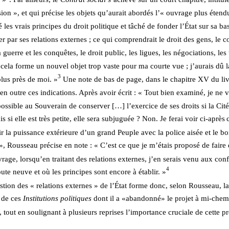
ion », et qui précise les objets qu’aurait abordés l’« ouvrage plus étendu
 les vrais principes du droit politique et tâché de fonder l’État sur sa base
r par ses relations externes ; ce qui comprendrait le droit des gens, le 
a guerre et les conquêtes, le droit public, les ligues, les négociations, les t
cela forme un nouvel objet trop vaste pour ma courte vue ; j’aurais dû la
3
plus près de moi. »
 Une note de bas de page, dans le chapitre XV du livr
n outre ces indications. Après avoir écrit : « Tout bien examiné, je ne v
ossible au Souverain de conserver […] l’exercice de ses droits si la Cité 
is si elle est très petite, elle sera subjuguée ? Non. Je ferai voir ci-après
ir la puissance extérieure d’un grand Peuple avec la police aisée et le b
 », Rousseau précise en note : « C’est ce que je m’étais proposé de faire 
rage, lorsqu’en traitant des relations externes, j’en serais venu aux conf
4
ute neuve et où les principes sont encore à établir. »
stion des « relations externes » de l’État forme donc, selon Rousseau, la
de ces 
Institutions politiques
 dont il a «abandonné» le projet à mi-chem
 tout en soulignant à plusieurs reprises l’importance cruciale de cette p