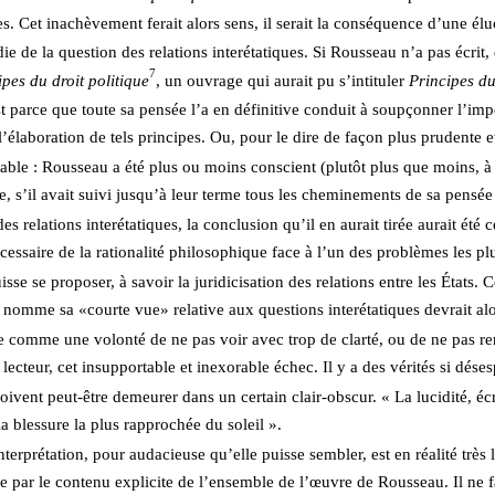
es. Cet inachèvement ferait alors sens, il serait la conséquence d’une élu
e de la question des relations interétatiques. Si Rousseau n’a pas écrit,
7
ipes du droit politique
, un ouvrage qui aurait pu s’intituler 
Principes du
st parce que toute sa pensée l’a en définitive conduit à soupçonner l’impo
l’élaboration de tels principes. Ou, pour le dire de façon plus prudente e
able : Rousseau a été plus ou moins conscient (plutôt plus que moins, à
e, s’il avait suivi jusqu’à leur terme tous les cheminements de sa pensée 
es relations interétatiques, la conclusion qu’il en aurait tirée aurait été c
cessaire de la rationalité philosophique face à l’un des problèmes les pl
isse se proposer, à savoir la juridicisation des relations entre les États. 
nomme sa «courte vue» relative aux questions interétatiques devrait alo
e comme une volonté de ne pas voir avec trop de clarté, ou de ne pas re
 lecteur, cet insupportable et inexorable échec. Il y a des vérités si dése
oivent peut-être demeurer dans un certain clair-obscur. « La lucidité, éc
la blessure la plus rapprochée du soleil ».  
nterprétation, pour audacieuse qu’elle puisse sembler, est en réalité très
e par le contenu explicite de l’ensemble de l’œuvre de Rousseau. Il ne fa