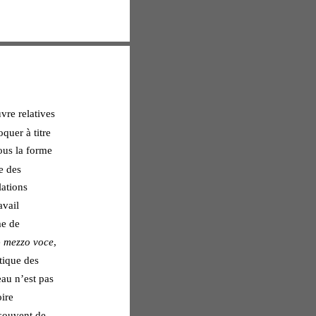
re relatives 
quer à titre 
ous la forme 
e des 
lations 
avail 
me de 
 
mezzo voce
, 
tique des 
au n’est pas 
ire 
 souvent de 