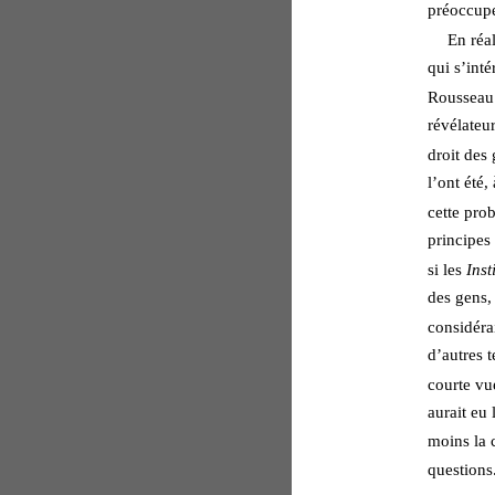
préoccupe 
En réal
qui s’int
Rousseau v
révélateur
droit des
l’ont été,
cette prob
principes
si les 
Inst
des gens,
considéra
d’autres t
courte vue
aurait eu 
moins la c
questions