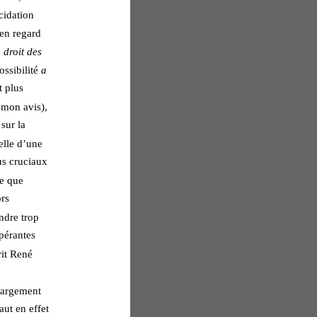
cidation 
 en regard 
 droit des 
ssibilité 
a 
t plus 
 mon avis), 
sur la 
elle d’une 
us cruciaux 
Ce que 
rs 
ndre trop 
spérantes 
rit René 
 largement 
ut en effet 