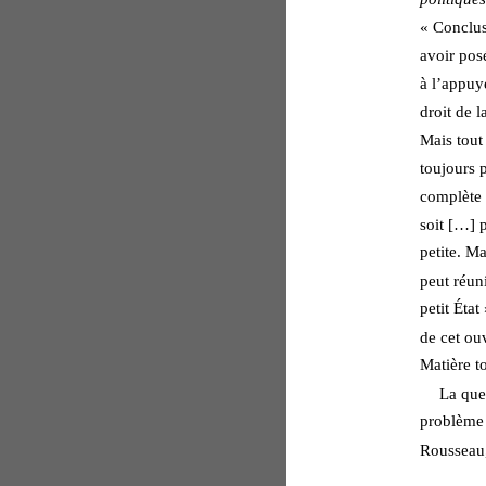
« Conclus
avoir posé
à l’appuye
droit de l
Mais tout 
toujours 
complète e
soit […] p
petite. Ma
peut réun
petit État
de cet ouv
Matière to
La que
problème 
Rousseau,