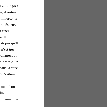
 » : « Après 
, il resterait 
commerce, le 
raités, etc. 
 fixer 
e III, 
ois pas qu’il 
n’est très 
comment on 
on ordre d’un 
dans la suite 
édérations. 
 moitié du 
in. 
roblématique 