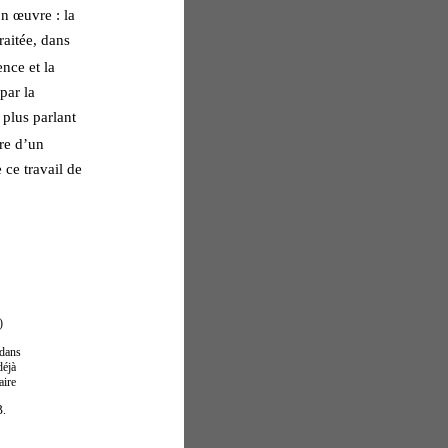
n œuvre : la 
raitée, dans 
nce et la 
par la 
plus parlant 
re d’un 
 ce travail de 
 
) 
 dans 
déjà 
ire 
. 