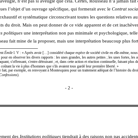
aveugle, n’est pas si aveugle que cela. Certes, Rousseau n’a jamais fait d
ques l’objet d’un ouvrage spécifique, qui formerait avec le 
Contrat socia
xhaustif et systématique circonscrivant toutes les questions relatives au
s du droit. Mais on peut donner de ce vide apparent et de cet inachève
ns politiques
 une interprétation non pas minimale et psychologique, telle
eau fait mine de la proposer, mais une interprétation beaucoup plus fort
nt 
Émile 
l. V
: « Après avoir […] considéré chaque espèce de société civile en elle-même, nous 
our en observer les divers rapports : les unes grandes, les autres petites ; les unes fortes, les a
taquant, s'offensant, s'entre-détruisant ; et, dans cette action et réaction continuelle, faisant plus d
 coûtant la vie à plus d'hommes que s'ils avaient tous gardé leur première liberté. »
 fait, par exemple, en renvoyant à Montesquieu pour un traitement adéquat de l’histoire du droi
Confessions
). 
- 2 - 
ement des 
Institutions politiques
 tiendrait à des raisons non pas accident