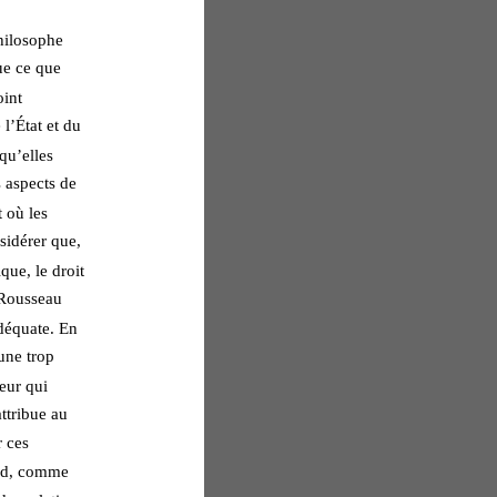
philosophe 
ue ce que 
int 
l’État et du 
qu’elles 
s aspects de 
 où les 
sidérer que, 
que, le droit 
 Rousseau 
adéquate. En 
une trop 
eur qui 
attribue au 
 ces 
rd, comme 