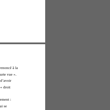
renoncé à la 
urte vue ». 
 d’avoir 
« droit 
 
dement : 
ui se 