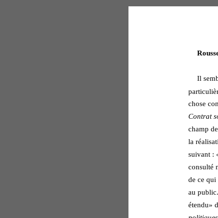
Rousse
Il semb
particuli
chose com
Contrat s
champ de p
la réalisa
suivant : 
consulté 
de ce qui 
au public.
étendu» d
politiques