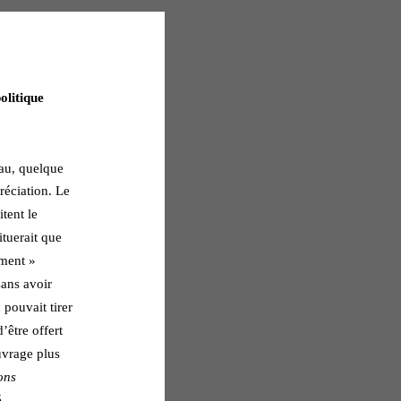
olitique 
 
eau, quelque 
éciation. Le 
tent le 
tuerait que 
ement » 
sans avoir 
pouvait tirer 
’être offert 
vrage plus 
ons 
 