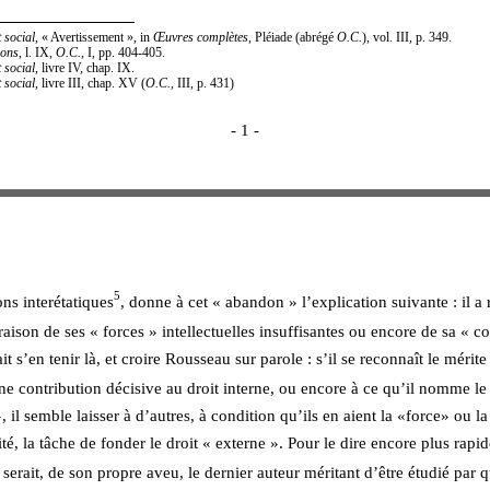
 social
, « Avertissement », in 
Œuvres complètes
, Pléiade (abrégé 
O.C.
), vol. III, p. 349.
ions
, l. IX, 
O.C.
, I, pp. 404-405.
 social
, livre IV, chap. IX. 
 social
, livre III, chap. XV (
O.C.
, III, p. 431)
- 1 - 
5
ons interétatiques
, donne à cet « abandon » l’explication suivante : il a 
 raison de ses « forces » intellectuelles insuffisantes ou encore de sa « co
t s’en tenir là, et croire Rousseau sur parole : s’il se reconnaît le mérite
ne contribution décisive au droit interne, ou encore à ce qu’il nomme le 
, il semble laisser à d’autres, à condition qu’ils en aient la «force» ou la
té, la tâche de fonder le droit « externe ». Pour le dire encore plus rapi
erait, de son propre aveu, le dernier auteur méritant d’être étudié par q