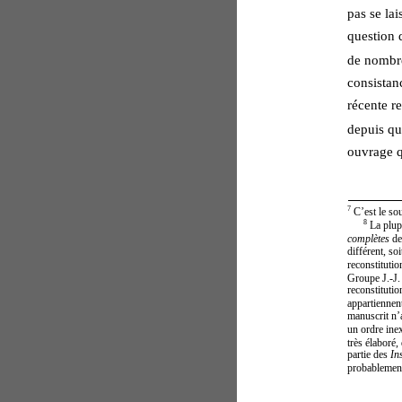
pas se la
question d
de nombre
consistanc
récente r
depuis qu’
ouvrage qu
7
 C’est le sou
8
 La plup
complètes 
de
différent, so
reconstitutio
Groupe J.-J. 
reconstituti
appartiennent
manuscrit n’a
un ordre inex
très élaboré
partie des 
Ins
probablement 