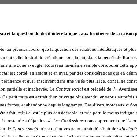
au et la question du droit interétatique : aux frontières de la raison p
le, au premier abord, que la question des relations interétatiques et plus
èrement celle du droit interétatique constituent, dans la pensée de Rouss
me une zone aveugle. Rousseau lui-même semble corroborer cette appr
ocial
 est bordé, en amont et en aval, par des considérations qui en délimi
ertinence et qui l’inscrivent dans une visée plus large, dont il ne consti
tion partielle et inachevée. Le 
Contrat social 
est précédé de l’« Avertiss
« Ce petit traité est extrait d’un ouvrage plus étendu, entrepris autrefois 
mes forces, et abandonné depuis longtemps. Des divers morceaux qu’on 
était fait, celui-ci est le plus considérable, et m’a paru le moins indigne d
1
 Le reste n’est déjà plus. »
Les Confessions
 nous apprennent que l’« ou
ont le 
Contrat social
 n’est qu’un «extrait» aurait dû s’intituler «
Instituti
2
 »
. Par ailleurs, le 
Contrat social
 s’achève sur un court chapitre, intitulé