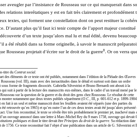
isser aveugler par l’insistance de Rousseau sur ce qui manquerait dans so
es relations interétatiques y est en fait très clairement et profondément t
ux textes, qui forment une constellation dont on peut restituer la cohére
e. D’autant plus qu’il faut ici tenir compte de l’apport majeur constitué 
edécouverte d’un texte jusqu’alors mal lu et mal édité, devenu beaucoup 
il a été rétabli dans sa forme originelle, à savoir le manuscrit préparatoi
8
e Rousseau projetait d’écrire sur le droit de la guerre
. Or on verra que
s-titre du 
Contrat social.
art des éléments de ce texte ont été publiés, notamment dans l’édition de la Pléiade des 
Œuvres 
 Rousseau (vol. III), mais avec des inexactitudes dans le détail et surtout soit dans un ordre 
it sous forme de fragments dissociés. Gabriella Silvestrini et Bruno Bernardi ont abouti à la 
n qui suit à partir de la lecture des manuscrits eux-mêmes, dans le cadre d’un travail mené par le
Rousseau sur la question de la guerre et du droit des gens chez Rousseau. Le résultat de cette 
on montre notamment que deux textes publiés séparément (
O.C.
, III, p. 601-612 et p. 1899-1904
 en fait à un seul et même manuscrit dont les feuillets avaient été séparés (une des parties du 
 été retrouvée qu’en 1965) et qu’en outre l’un de ces deux textes avait été jusqu’alors présenté
act. Une fois reconstitué, le texte se révèle être très probablement le premier jet, inachevé mais 
, d’un ouvrage annoncé dans une lettre à Marc-Michel Rey du 9 mars 1758, ouvrage qui devait fa
titutions politiques
 et dont le titre devait être 
Principes du droit de la guerre. 
Sa rédaction date 
de 1756. Ce texte reconstitué fait l’objet d’une publication dans un article de G. Silvestrini et B