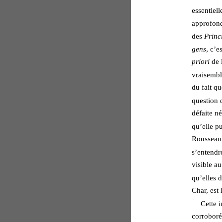
essentiell
approfondi
des 
Princ
gens
, c’e
priori
 de 
vraisembl
du fait qu
question d
défaite né
qu’elle pu
Rousseau 
s’entendr
visible au
qu’elles d
Char, est 
Cette i
corroboré