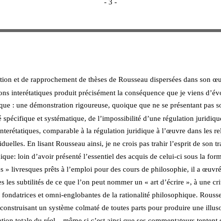
- 3 - 
ution et de rapprochement de thèses de Rousseau dispersées dans son œuv
ions interétatiques produit précisément la conséquence que je viens d’évo
que : une démonstration rigoureuse, quoique que ne se présentant pas s
é spécifique et systématique, de l’impossibilité d’une régulation juridiqu
interétatiques, comparable à la régulation juridique à l’œuvre dans les re
iduelles. En lisant Rousseau ainsi, je ne crois pas trahir l’esprit de son tr
que: loin d’avoir présenté l’essentiel des acquis de celui-ci sous la for
s » livresques prêts à l’emploi pour des cours de philosophie, il a œuvré
s les subtilités de ce que l’on peut nommer un « art d’écrire », à une cri
 fondatrices et omni-englobantes de la rationalité philosophique. Rousse
construisant un système colmaté de toutes parts pour produire une illuso
sation totale du réel – même si c’est ainsi que ses commentateurs tentent