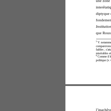
une zone 
interétati
diptyque e
fondement
Institutio
que Rouss
5
 V. notamme
comparerons p
faibles ; s'at
misérables et
6
 Comme il le
politique (v. 
l’inachèv