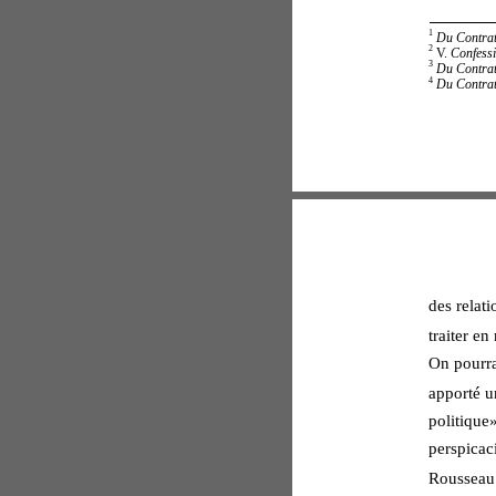
1
Du Contrat
2
 V. 
Confess
3
Du Contrat
4
Du Contrat
des relati
traiter en
On pourrai
apporté u
politique»
perspicaci
Rousseau s