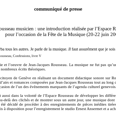
communiqué de presse
usseau musicien : une introduction réalisée par l’Espace 
pour l’occasion de la Fête de la Musique (20-22 juin 2
rba tous les autres. Je parle de la musique.
Il
faut assurément que je sois
Rousseau, Confessions, livre V
vie et l’oeuvre de Jean-Jacques Rousseau.
La musique ne fut pas qu’un
e nombreux écrits théoriques.
e citoyen de Genève en réalisant un document didactique sonore sur Ro
 d’airs et romances composées par Jean-Jacques Rousseau tout au long de
occasion de l’un des événements marquants de l’agenda culturel genevois
t aussi dans la volonté de l’Espace Rousseau de développer les différe
u-delà des clichés et de montrer sous un autre jour, une musique dont 
 été décidé de procéder à des enregistrements de pièces inédites tirée
à disposition pour l’enregistrement le studio Ernest Ansermet et a ache