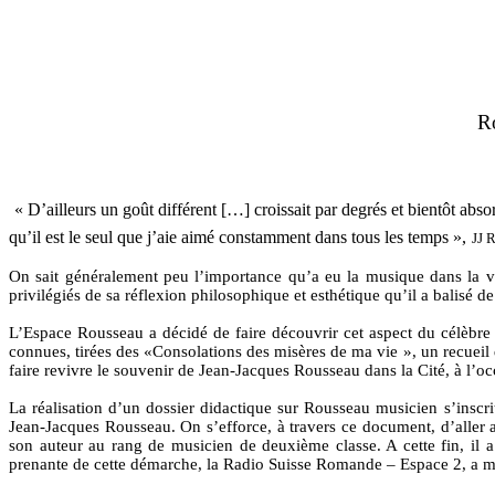
Ro
« D’ailleurs un goût différent […] croissait par degrés et bientôt abso
qu’il est le seul que j’aie aimé constamment dans tous les temps »,
JJ 
On sait généralement peu l’importance qu’a eu la musique dans la 
privilégiés de sa réflexion philosophique et esthétique qu’il a balisé d
L’Espace Rousseau a décidé de faire découvrir cet aspect du célèbr
connues,
tirées des «Consolations des misères de ma vie », un recueil
faire revivre le souvenir de Jean-Jacques Rousseau dans la Cité, à l’
La réalisation d’un dossier didactique sur Rousseau musicien s’inscri
Jean-Jacques Rousseau. On s’efforce, à travers ce document, d’aller a
son auteur au rang de musicien de deuxième classe. A cette fin, il a
prenante de cette démarche, la Radio Suisse Romande – Espace 2, a mis 