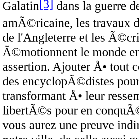
[3]
Galatin
dans la guerre 
amÃ©ricaine, les travaux 
de l'Angleterre et les Ã©cr
Ã©motionnent le monde enti
assertion. Ajouter Å• tout ce
des encyclopÃ©distes pour 
transformant Å• leur resse
libertÃ©s pour en conquÃ©
vous aurez une preuve indir