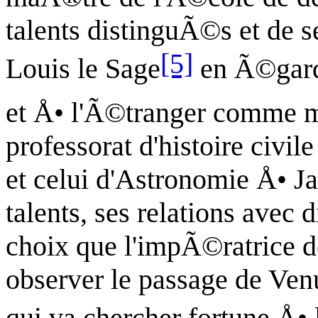
talents distinguÃ©s et de s
[5]
Louis le Sage
en Ã©gard
et Å• l'Ã©tranger comme m
professorat d'histoire civ
et celui d'Astronomie Å•
talents, ses relations avec 
choix que l'impÃ©ratrice de
observer le passage de Venu
qui va chercher fortune Å•