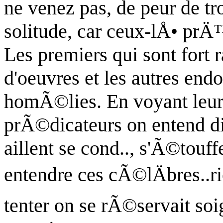
ne venez pas, de peur de tr
solitude, car ceux-lÅ• pr
Les premiers qui sont fort 
d'oeuvres et les autres end
homÃ©lies. En voyant leurs
prÃ©dicateurs on entend dir
aillent se cond.., s'Ã©touf
entendre ces
cÃ©lÄbres..r
tenter on se rÃ©servait so