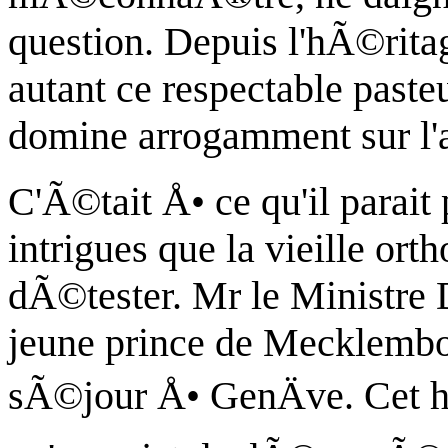
question. Depuis l'hÃ©ritage
autant ce respectable past
domine arrogamment sur l'a
C'Ã©tait Å• ce qu'il parait 
intrigues que la vieille orth
dÃ©tester. Mr le Ministre
jeune prince de Mecklemb
sÃ©jour Å• GenÄve. Cet 