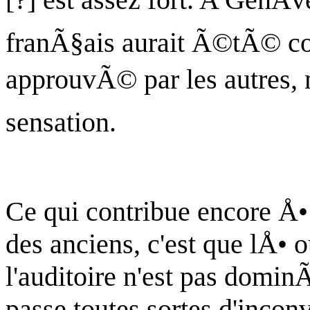
franÃ§ais aurait Ã©tÃ© c
approuvÃ© par les autres, ma
sensation.
Ce qui contribue encore Å•
des anciens, c'est que lÅ• o
l'auditoire n'est pas domin
passe toutes sortes d'incon