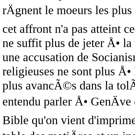
rÄgnent le moeurs les plu
cet affront n'a pas atteint 
ne suffit plus de jeter Å•
une accusation de Socianis
religieuses ne sont plus Å•
plus avancÃ©s dans la tol
entendu parler Å• GenÄve 
Bible qu'on vient d'imprim