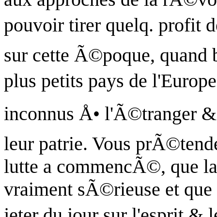
pouvoir tirer
quelq
. profit
sur cette Ã©poque, quand b
plus petits pays de l'Euro
inconnus Å• l'Ã©tranger &
leur patrie. Vous prÃ©tende
lutte a commencÃ©, que l
vraiment sÃ©rieuse et que
jeter du jour sur l'esprit &