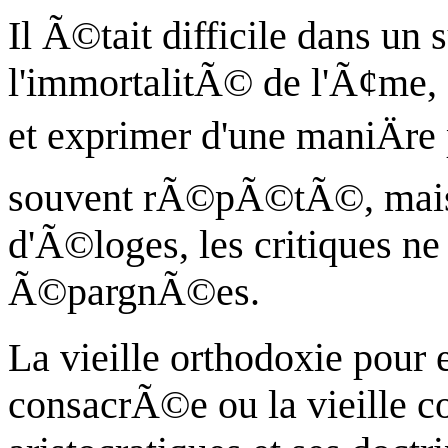
Il Ã©tait difficile dans un s
l'immortalitÃ© de l'Ã¢me, 
et exprimer d'une maniÄre
souvent rÃ©pÃ©tÃ©, mais s
d'Ã©loges, les critiques n
Ã©pargnÃ©es.
La vieille orthodoxie pour 
consacrÃ©e ou la vieille c