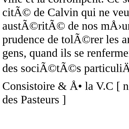
citÃ© de Calvin qui ne veul
austÃ©ritÃ© de nos mÅ›urs. 
prudence de tolÃ©rer les 
gens, quand ils se renfermen
des sociÃ©tÃ©s particuliÄr
Consistoire & Å• la V.C [
n
des Pasteurs ]