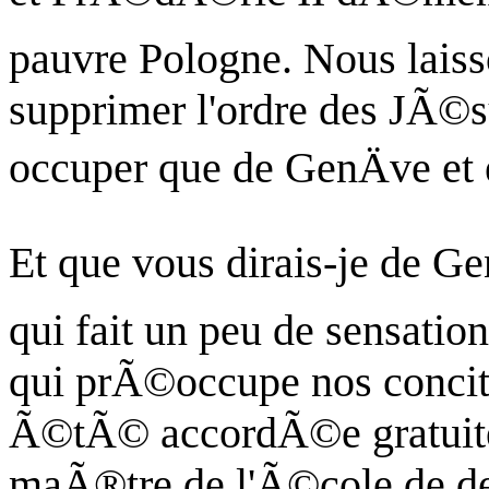
pauvre Pologne. Nous lai
supprimer l'ordre des JÃ©s
occuper que de GenÄve et 
Et que vous dirais-je de Ge
qui fait un peu de sensatio
qui prÃ©occupe nos concito
Ã©tÃ© accordÃ©e gratuit
maÃ®tre de l'Ã©cole de de