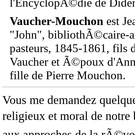
l'EncyclopÃ©die de Dider
Vaucher-Mouchon
est J
"John", bibliothÃ©caire-a
pasteurs, 1845-1861, fils 
Vaucher
et Ã©poux d'
Ann
fille de Pierre
Mouchon
.
Vous me demandez quelques
religieux et moral de notr
aux approches de la rÃ©vo