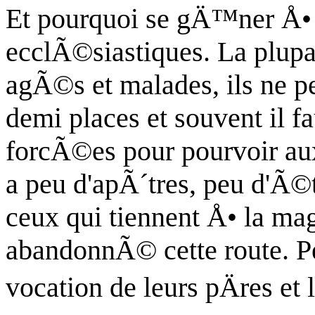
Et pourquoi se gÄ™ner Å• 
ecclÃ©siastiques. La plupa
agÃ©s
et malades, ils ne p
demi places et souvent il f
forcÃ©es pour pourvoir aux
a peu d'apÃ´tres, peu d'Ã©
ceux qui tiennent Å• la mag
abandonnÃ© cette route. Peu
vocation de leurs pÄres et 