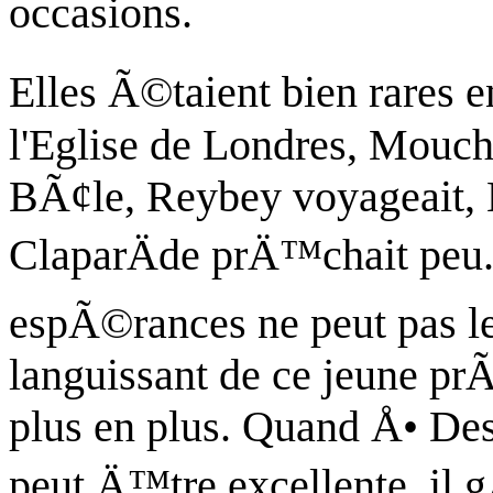
occasions.
Elles Ã©taient bien rares e
l'Eglise de Londres,
Mouch
BÃ¢le,
Reybey
voyageait,
ClaparÄde
prÄ™chait peu
espÃ©rances ne peut pas l
languissant de ce jeune pr
plus en plus. Quand Å• Des
peut Ä™tre excellente, il g