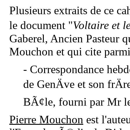
Plusieurs extraits de ce ca
le document "
Voltaire et 
Gaberel
, Ancien Pasteur q
Mouchon
et qui cite parm
- Correspondance heb
de GenÄve et son frÄr
BÃ¢le, fourni par Mr l
Pierre
Mouchon
est l'aute