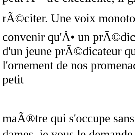
rÃ©citer. Une voix monotone
convenir qu'Å• un prÃ©dica
d'un jeune prÃ©dicateur qu
l'ornement de nos promena
petit
maÃ®tre qui s'occupe sans 
dames, je vous le demande,