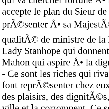
accepte le plan du Sieur d
prÃ©senter Å• sa MajestÃ©
qualitÃ© de ministre de la
Lady Stanhope qui donnent
Mahon qui aspire Å• la di
- Ce sont les riches qui ri
font reprÃ©senter chez eu
des plaisirs, des dignitÃ©s,
ville et la corrompent. Ce so