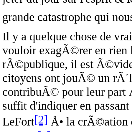
grande catastrophe qui no
Il y a quelque chose de vra
vouloir exagÃ©rer en rien l
rÃ©publique, il est Ã©vide
citoyens ont jouÃ© un rÃ´
contribuÃ© pour leur part 
suffit d'indiquer en passant
[2]
LeFort
Å• la crÃ©ation 