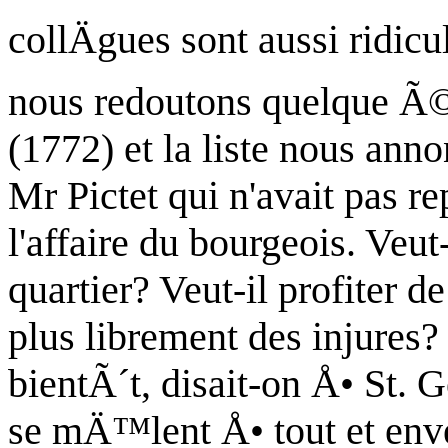
collÄgues sont aussi ridicu
nous redoutons quelque Ã©c
(1772) et la liste nous ann
Mr Pictet qui n'avait pas re
l'affaire du bourgeois. Veut
quartier? Veut-il profiter d
plus librement des injures?
bientÃ´t, disait-on Å• St. G
se mÄ™lent Å• tout et enve