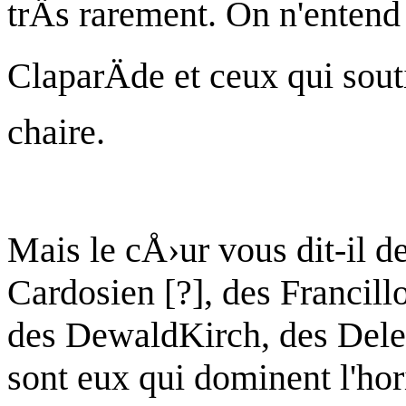
trÄs rarement. On n'entend
ClaparÄde
et ceux qui sout
chaire.
Mais le cÅ›ur vous dit-il d
Cardosien
[?], des
Francill
des
DewaldKirch
, des
Dele
sont eux qui dominent l'hor