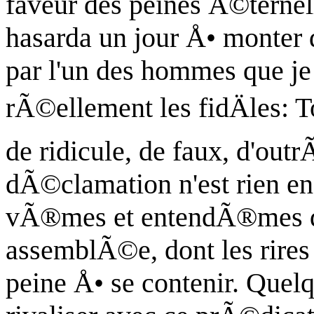
faveur des peines Ã©ternel
hasarda un jour Å• monter
par l'un des hommes que je
rÃ©ellement les fidÄles: 
de ridicule, de faux, d'out
dÃ©clamation n'est rien e
vÃ®mes et entendÃ®mes de
assemblÃ©e, dont les rire
peine Å• se contenir. Quel