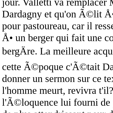
jour.
Valletti
va remplacer M
Dardagny
et qu'on Ã©lit Å•
pour pastoureau, car il res
Å• un berger qui fait une 
bergÄre. La meilleure acqu
cette Ã©poque c'Ã©tait Dant
donner un sermon sur ce tex
l'homme meurt, revivra t'il
l'Ã©loquence lui fourni de