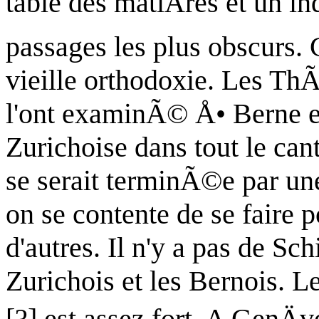
table des matiÄres et un i
passages les plus obscurs. 
vieille orthodoxie. Les ThÃ
l'ont examinÃ© Å• Berne et 
Zurichoise dans tout le cant
se serait terminÃ©e par une
on se contente de se faire 
d'autres. Il n'y a pas de Sc
Zurichois et les Bernois. 
[?] est assez fort. A GenÄ