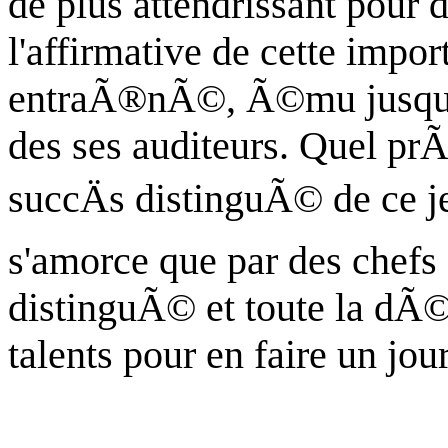
de plus attendrissant pour
l'affirmative de cette impo
entraÃ®nÃ©, Ã©mu jusqu'a
des ses auditeurs. Quel prÃ
succÄs distinguÃ© de ce j
s'amorce que par des chefs 
distinguÃ© et toute la dÃ©
talents pour en faire un jo