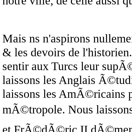
notre ville, de celle aussi qu
Mais ns n'aspirons nullem
& les devoirs de l'historien
sentir aux Turcs leur supÃ
laissons les Anglais Ã©tudi
laissons les AmÃ©ricains p
mÃ©tropole. Nous laissons
et FrÃ©dÃ©ric II dÃ©membr