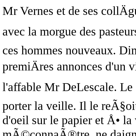
Mr Vernes et de ses collÄ
avec la morgue des pasteur
ces hommes nouveaux. Dim
premiÄres annonces d'un v
l'affable Mr
DeLescale
. Le
porter la veille. Il le reÃ§
d'oeil sur le papier et Å• l
mÃ©connaÃ®tre, ne daigne 