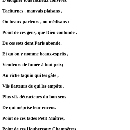
D'éloigner tous fâcheux convives,
Taciturnes , mauvais
plaisans
,
Ou beaux parleurs , ou
médisans
:
Point de ces gens, que Dieu confonde ,
De ces sots dont Paris abonde,
Et qu'on y nomme beaux-esprits ,
Vendeurs de fumée à tout prix;
Au riche faquin qui les gâte ,
Vils flatteurs de qui les empâte ,
Plus vils détracteurs du bon sens
De qui méprise leur encens.
Point de ces fades Petit-Maîtres,
Point de ces
Houbereaux
Champêtres