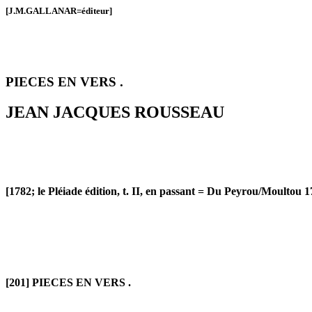
[J.M.GALLANAR=éditeur]
PIECES EN VERS .
JEAN JACQUES ROUSSEAU
[1782; le Pléiade édition, t. II, en passant = Du
Peyrou
/
Moultou
17
[201] PIECES EN VERS .