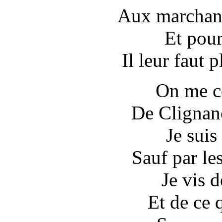
Aux marchand
Et pour
Il leur faut
On me co
De Clignanc
Je suis
Sauf par les
Je vis d
Et de ce 