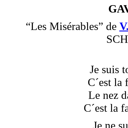
GA
“Les Misérables” de
V
SC
Je suis 
C´est la 
Le nez d
C´est la 
Je ne su