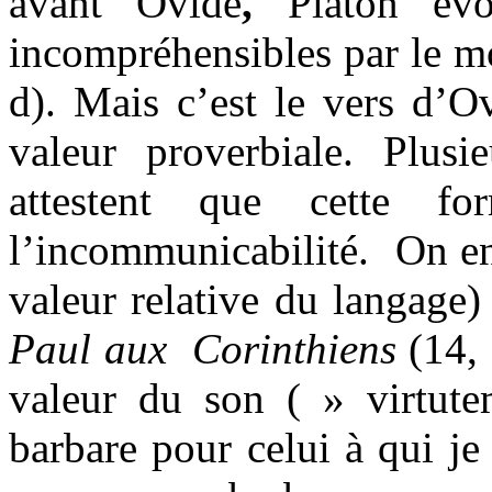
avant
Ovide
,
Platon
év
incompréhensibles par le 
d). Mais c’est le vers d’O
valeur proverbiale. Plusie
attestent que cette fo
l’incommunicabilité.
On en
valeur relative du langage
Paul aux
Corinthiens
(14, 
valeur du son ( » virtut
barbare pour celui à qui je 