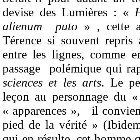
devise des Lumières : «
alienum
puto
» , cette a
Térence si souvent repris 
entre les lignes, comme e
passage
polémique qui rap
sciences et les arts
. Le p
leçon au personnage du « 
« apparences »,
il convie
pied de la vérité » (Ibide
qui en résulte, cet homme q